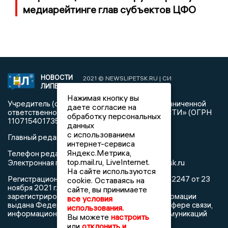
медиарейтинге глав субъектов ЦФО
НОВОСТИ
2021 © NEWSLIPETSK.RU | СИ
ЛИПЕЦКА
«Новости Липецка»
Нажимая кнопку вы
Учредитель (соучредители): Общество с ограниченной
даете согласие на
ответственностью «РЕГИОНАЛЬНЫЕ НОВОСТИ» (ОГРН
обработку персональных
1107154017354)
данных
с использованием
Главный редактор: Герцог Е.Г.
интернет-сервиса
Яндекс.Метрика,
Телефон редакции: +7 903 699 9427
top.mail.ru, LiveInternet.
info@newslipetsk.ru
Электронная почта редакции:
На сайте используются
Регистрационный номер: серия Эл № ФС77-82247 от 23
cookie. Оставаясь на
ноября 2021 г. согласно выписке из реестра
сайте, вы принимаете
зарегистрированных средств массовой информации
все условия
выдана Федеральной службой по надзору в сфере связи,
использования.
информационных технологий и массовых коммуникаций
Вы можете
настроить
или
отклонить и