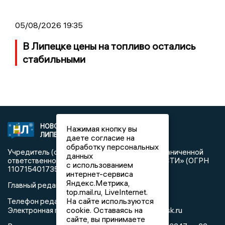
05/08/2026 19:35
В Липецке цены на топливо остались
стабильными
НОВОСТИ
2021 © NEWSLIPETSK.RU | СИ
Нажимая кнопку вы
ЛИПЕЦКА
«Новости Липецка»
даете согласие на
обработку персональных
Учредитель (соучредители): Общество с ограниченной
данных
ответственностью «РЕГИОНАЛЬНЫЕ НОВОСТИ» (ОГРН
с использованием
1107154017354)
интернет-сервиса
Яндекс.Метрика,
Главный редактор: Герцог Е.Г.
top.mail.ru, LiveInternet.
На сайте используются
Телефон редакции: +7 903 699 9427
info@newslipetsk.ru
cookie. Оставаясь на
Электронная почта редакции:
сайте, вы принимаете