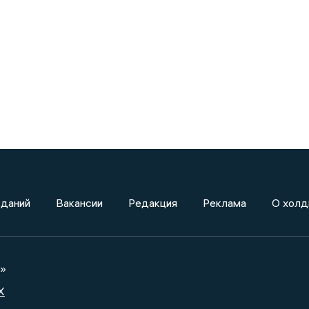
зданий
Вакансии
Редакция
Реклама
О холд
а»
X