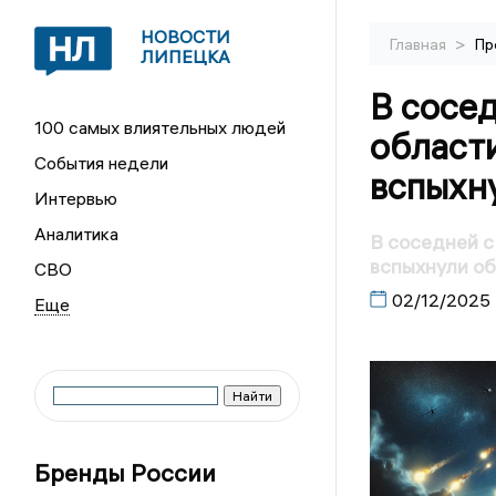
НОВОСТИ
>
Главная
Пр
ЛИПЕЦКА
В сосе
100 самых влиятельных людей
област
События недели
вспыхн
Интервью
Аналитика
В соседней с
вспыхнули о
СВО
02/12/2025
Бренды России