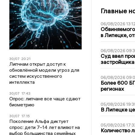
Главные н
06/08/2026 13:1
Обвиняемого 
в Липецке, о
06/08/2026 09:
Суд ввел про
30/07
20:21
застройщика
Липчнам открыт доступ к
обновлённой модели угроз для
систем искусственного
06/08/2026 09:0
интеллекта
Более 600 БП
регионах
30/07
17:43
Опрос: липчане все чаще сдают
биометрию
05/08/2026 19:3
В Липецке це
30/07
17:15
Поколение Альфа диктует
05/08/2026 17:3
спрос: дети 7–14 лет влияют на
Количество л
выбор большинства семейных