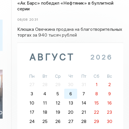
«Ак Барс» победил «Нефтяник» в буллитной
серии
06/08
20:31
Клюшка Овечкина продана на благотворительных
торгах за 940 тысяч рублей
АВГУСТ
2026
Пн
Вт
Ср
Чт
Пт
Сб
Вс
27
28
29
30
31
1
2
3
4
5
6
7
8
9
10
11
12
13
14
15
16
17
18
19
20
21
22
23
ЗО
24
25
26
27
28
29
30