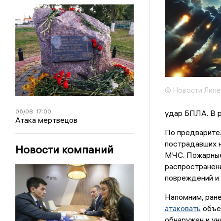
© Новости Липе
06/08
17:00
удар БПЛА. В р
Атака мертвецов
По предварите
пострадавших н
Новости компаний
МЧС. Пожарные
распространени
повреждений и 
Напомним, ране
атаковать
объек
обнаружен и ун