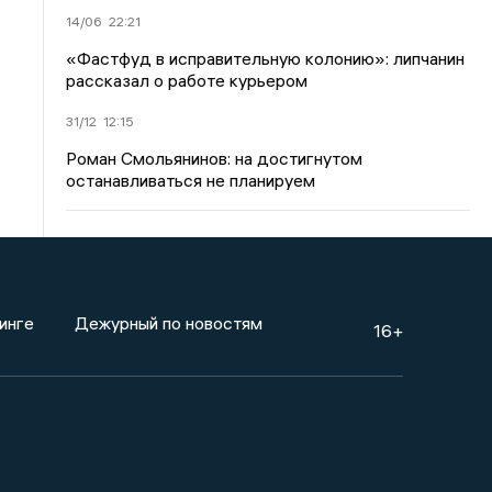
14/06
22:21
«Фастфуд в исправительную колонию»: липчанин
рассказал о работе курьером
31/12
12:15
Роман Смольянинов: на достигнутом
останавливаться не планируем
инге
Дежурный по новостям
16+