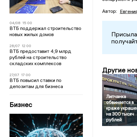
Автор:
Евгени
04/08
15:00
ВТБ поддержал строительство
Присыла
новых жилых домов
получайт
28/07
12:00
ВТБ предоставит 4,9 млрд
рублей на строительство
складских комплексов
Другие но
27/07
17:00
ВТБ повысил ставки по
депозитам для бизнеса
Липчанка
обвиняется в
Бизнес
краже украше
на 300 тысяч
рублей