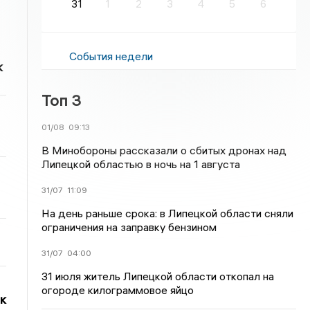
31
1
2
3
4
5
6
События недели
к
Топ 3
01/08
09:13
В Минобороны рассказали о сбитых дронах над
Липецкой областью в ночь на 1 августа
31/07
11:09
На день раньше срока: в Липецкой области сняли
ограничения на заправку бензином
31/07
04:00
31 июля житель Липецкой области откопал на
огороде килограммовое яйцо
к