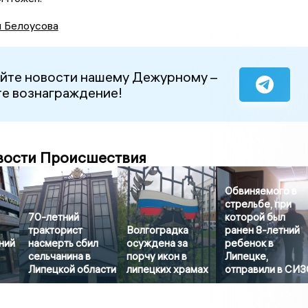
я Белоусова
йте новости нашему Дежурному –
е вознаграждение!
вости Происшествия
Обвиняемого в
стрельбе, при
70-летний
которой был
тракторист
Волгоградка
ранен 8-летний
ний
насмерть сбил
осуждена за
ребенок в
сельчанина в
порчу икон в
Липецке,
Липецкой области
липецких храмах
отправили в СИ