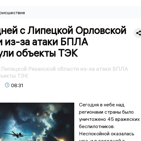
оисшествия
дней с Липецкой Орловской
и из-за атаки БПЛА
ули объекты ТЭК
 Липецкой Рязанской области из-за атаки БПЛА
бъекты ТЭК
08:31
Сегодня в небе над
регионами страны было
уничтожено 45 вражеских
беспилотников.
Неспокойной оказалась
ночь и в соседней с