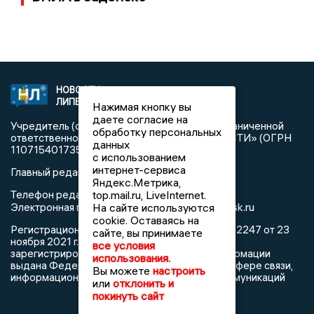
НОВОСТИ
2021 © NEWSLIPETSK.RU | СИ
ЛИПЕЦКА
«Новости Липецка»
Нажимая кнопку вы
даете согласие на
Учредитель (соучредители): Общество с ограниченной
обработку персональных
ответственностью «РЕГИОНАЛЬНЫЕ НОВОСТИ» (ОГРН
данных
1107154017354)
с использованием
интернет-сервиса
Главный редактор: Герцог Е.Г.
Яндекс.Метрика,
Телефон редакции: +7 903 699 9427
top.mail.ru, LiveInternet.
info@newslipetsk.ru
Электронная почта редакции:
На сайте используются
cookie. Оставаясь на
Регистрационный номер: серия Эл № ФС77-82247 от 23
сайте, вы принимаете
ноября 2021 г. согласно выписке из реестра
все условия
зарегистрированных средств массовой информации
использования.
выдана Федеральной службой по надзору в сфере связи,
Вы можете
настроить
информационных технологий и массовых коммуникаций
или
отклонить и
покинуть сайт