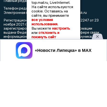
Главный редактор: Герцог Е.Г.
top.mail.ru, LiveInternet.
На сайте используются
Телефон редакции: +7 903 699 9427
cookie. Оставаясь на
info@newslipetsk.ru
Электронная почта редакции:
сайте, вы принимаете
все условия
Регистрационный номер: серия Эл № ФС77-82247 от 23
использования.
ноября 2021 г. согласно выписке из реестра
Вы можете
настроить
зарегистрированных средств массовой информации
или
отклонить и
выдана Федеральной службой по надзору в сфере связи,
информационных технологий и массовых коммуникаций
покинуть сайт
Принять
При использовании любого материала с данного сайта
гиперссылка на Сетевое издание «Новости Липецка»
обязательна.
Сообщения на сером фоне размещены на правах рекламы
@mazov
MAX
Написать директору в телеграм
или