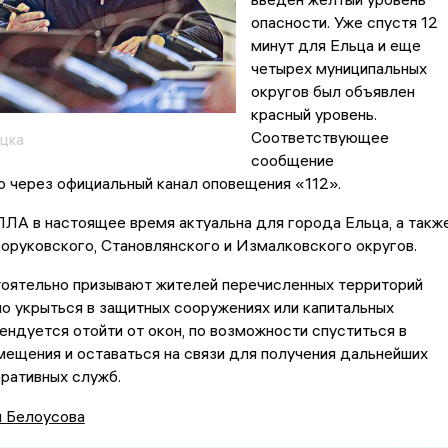
опасности. Уже спустя 12
минут для Ельца и еще
четырех муниципальных
округов был объявлен
красный уровень.
Соответствующее
цка
сообщение
 через официальный канал оповещения «112».
ПЛА в настоящее время актуальна для города Ельца, а такж
оруковского, Становлянского и Измалковского округов.
тоятельно призывают жителей перечисленных территорий
о укрыться в защитных сооружениях или капитальных
ендуется отойти от окон, по возможности спуститься в
ещения и оставаться на связи для получения дальнейших
еративных служб.
я Белоусова