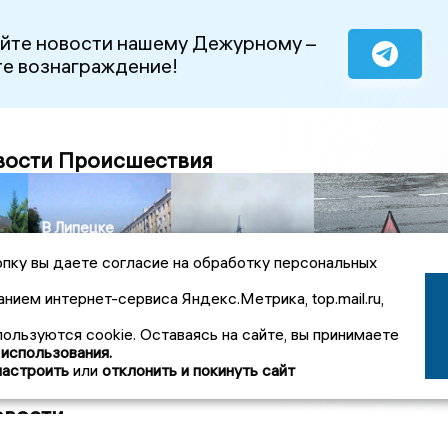
йте новости нашему Дежурному –
е вознаграждение!
вости Происшествия
В Липецке
водитель с
В Лебедяни
В Липецкой
пку вы даете согласие на обработку персональных
вку
«блатными»
Липецкой области
области водител
номерами
огонь охватил 50
КамАЗа погиб в
анием интернет-сервиса Яндекс.Метрика, top.mail.ru,
ого
проехал по
квадратных
ДТП на трассе
встречной полосе
метров мусора
«Дон»
пользуются cookie. Оставаясь на сайте, вы принимаете
 использования.
настроить
или
отклонить и покинуть сайт
овости