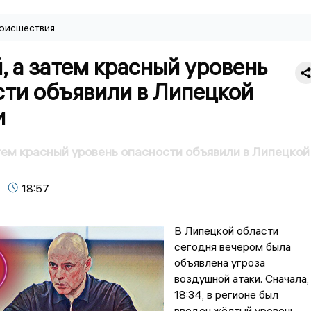
оисшествия
 а затем красный уровень
сти объявили в Липецкой
и
тем красный уровень опасности объявили в Липецкой
18:57
В Липецкой области
сегодня вечером была
объявлена угроза
воздушной атаки. Сначала,
18:34, в регионе был
введен жёлтый уровень