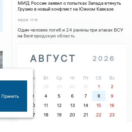
МИД России заявил о попытках Запада втянуть
Грузию в новый конфликт на Южном Кавказе
08/08
11:15
Один человек погиб и 24 ранены при атаках ВСУ
на Белгородскую область
АВГУСТ
2026
Пн
Вт
Ср
Чт
Пт
Сб
Вс
ь
27
28
29
30
31
1
2
Принять
3
4
5
6
7
8
9
10
11
12
13
14
15
16
17
18
19
20
21
22
23
24
25
26
27
28
29
30