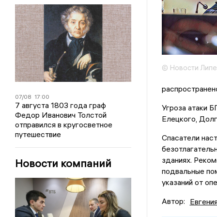
© Новости Липе
распространено
07/08
17:00
7 августа 1803 года граф
Угроза атаки Б
Федор Иванович Толстой
Елецкого, Долг
отправился в кругосветное
путешествие
Спасатели нас
безотлагательн
зданиях. Реком
Новости компаний
подвальные пом
указаний от оп
Автор:
Евгени