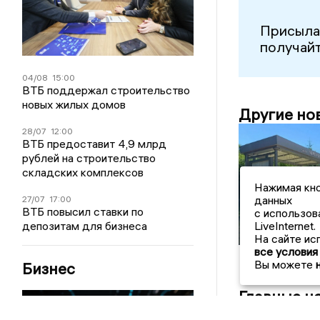
Присыла
получайт
04/08
15:00
ВТБ поддержал строительство
новых жилых домов
Другие но
28/07
12:00
ВТБ предоставит 4,9 млрд
рублей на строительство
складских комплексов
Данковчанин
Нажимая кно
разбил остано
данных
27/07
17:00
выстрелом из
ВТБ повысил ставки по
с использов
пневматическ
депозитам для бизнеса
LiveInternet.
пистолета
На сайте ис
все условия
Вы можете
Бизнес
Главные н