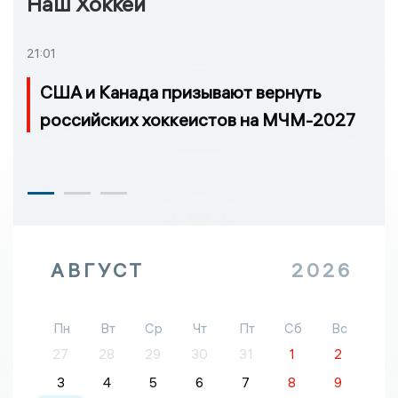
Наш Хоккей
21:01
США и Канада призывают вернуть
российских хоккеистов на МЧМ-2027
АВГУСТ
2026
Пн
Вт
Ср
Чт
Пт
Сб
Вс
27
28
29
30
31
1
2
3
4
5
6
7
8
9