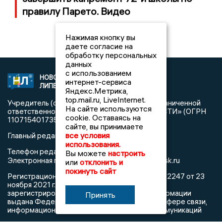
правилу Парето. Видео
Нажимая кнопку вы
даете согласие на
обработку персональных
данных
с использованием
НОВОСТИ
2021 © NEWSLIPETSK.RU | СИ
интернет-сервиса
ЛИПЕЦКА
«Новости Липецка»
Яндекс.Метрика,
top.mail.ru, LiveInternet.
Учредитель (соучредители): Общество с ограниченной
На сайте используются
ответственностью «РЕГИОНАЛЬНЫЕ НОВОСТИ» (ОГРН
cookie. Оставаясь на
1107154017354)
сайте, вы принимаете
все условия
Главный редактор: Герцог Е.Г.
использования.
Телефон редакции: +7 903 699 9427
Вы можете
настроить
info@newslipetsk.ru
Электронная почта редакции:
или
отклонить и
покинуть сайт
Регистрационный номер: серия Эл № ФС77-82247 от 23
ноября 2021 г. согласно выписке из реестра
зарегистрированных средств массовой информации
Принять
выдана Федеральной службой по надзору в сфере связи,
информационных технологий и массовых коммуникаций