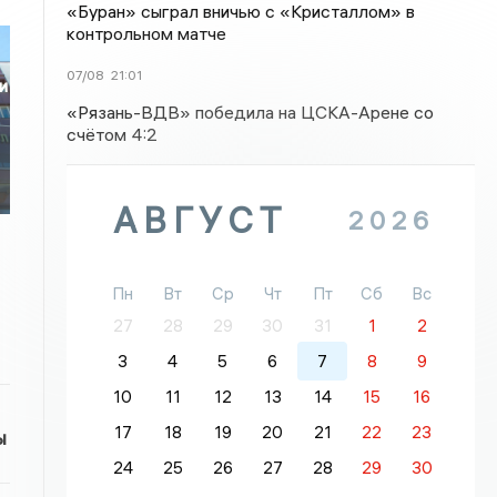
«Буран» сыграл вничью с «Кристаллом» в
контрольном матче
07/08
21:01
и
«Рязань-ВДВ» победила на ЦСКА-Арене со
счётом 4:2
АВГУСТ
2026
Пн
Вт
Ср
Чт
Пт
Сб
Вс
27
28
29
30
31
1
2
3
4
5
6
7
8
9
10
11
12
13
14
15
16
17
18
19
20
21
22
23
ы
24
25
26
27
28
29
30