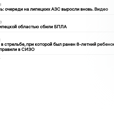
3
ь: очереди на липецких АЗС выросли вновь. Видео
3
Липецкой областью сбили БПЛА
2
в стрельбе, при которой был ранен 8-летний ребено
тправили в СИЗО
2