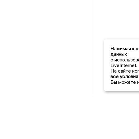
Нажимая кно
данных
с использов
LiveInternet.
На сайте ис
все условия
Вы можете