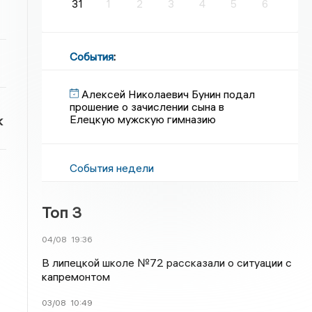
31
1
2
3
4
5
6
События
:
Алексей Николаевич Бунин подал
прошение о зачислении сына в
Елецкую мужскую гимназию
к
События недели
Топ 3
04/08
19:36
В липецкой школе №72 рассказали о ситуации с
капремонтом
03/08
10:49