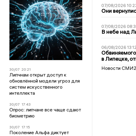
07/08/2026 10:2
Они вернулис
07/08/2026 08:3
В небе над 
06/08/2026 13:1
Обвиняемого 
в Липецке, о
Новости СМИ
30/07
20:21
Липчнам открыт доступ к
обновлённой модели угроз для
систем искусственного
интеллекта
30/07
17:43
Опрос: липчане все чаще сдают
биометрию
30/07
17:15
Поколение Альфа диктует