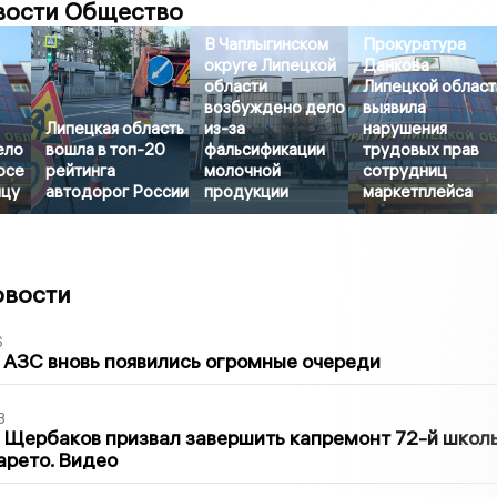
вости Общество
В Чаплыгинском
Прокуратура
округе Липецкой
Данкова
области
Липецкой област
возбуждено дело
выявила
Липецкая область
из-за
нарушения
ело
вошла в топ-20
фальсификации
трудовых прав
осе
рейтинга
молочной
сотрудниц
ицу
автодорог России
продукции
маркетплейса
овости
6
 АЗС вновь появились огромные очереди
3
 Щербаков призвал завершить капремонт 72-й школ
арето. Видео