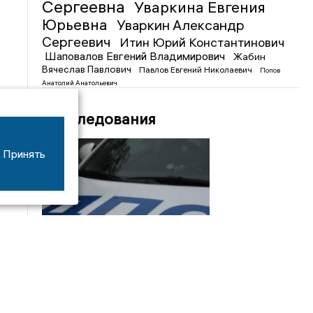
Сергеевна
Уваркина Евгения
Юрьевна
Уваркин Александр
Сергеевич
Итин Юрий Константинович
Шаповалов Евгений Владимирович
Жабин
Вячеслав Павлович
Павлов Евгений Николаевич
Попов
Анатолий Анатольевич
Расследования
Принять
08/06
17:53
16-летний мотоциклист оказался в больнице
после столкновения с «ГАЗом» под Добрым