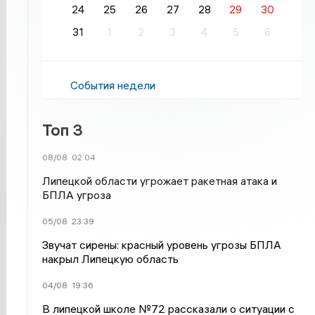
24
25
26
27
28
29
30
31
1
2
3
4
5
6
События недели
Топ 3
08/08
02:04
Липецкой области угрожает ракетная атака и
БПЛА угроза
05/08
23:39
Звучат сирены: красный уровень угрозы БПЛА
накрыл Липецкую область
04/08
19:36
В липецкой школе №72 рассказали о ситуации с