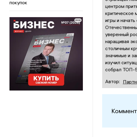
покупок
центром прит
критическое 
игры и начать
Отечественны
уверенный рос
наращивая экс
столичным кру
значимые и з
изучил ситуа
собрал ТОП-5
Автор:
Партн
Коммент