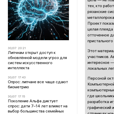
тех, кто рабо
рязанские си
металлопрокат
Проект показы
целая плеяда 
отточенное д
пристального 
30/07
20:21
Этот материа
Липчнам открыт доступ к
участников. А
обновлённой модели угроз для
интересное —
систем искусственного
интеллекта
локальных ле
30/07
17:43
Персоной окт
Опрос: липчане все чаще сдают
Компьютерной
биометрию
компьютерные
где школьники
30/07
17:15
Поколение Альфа диктует
разработка иг
спрос: дети 7–14 лет влияют на
графический и
выбор большинства семейных
страницах ном