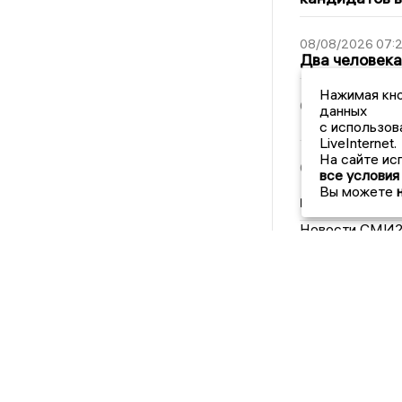
08/08/2026 07:
Два человека
Нажимая кно
07/08/2026 17:1
данных
В Липецке на
с использов
LiveInternet.
На сайте ис
07/08/2026 12:0
все условия
Мэр Липецка
Вы можете
по правилу П
Новости СМИ