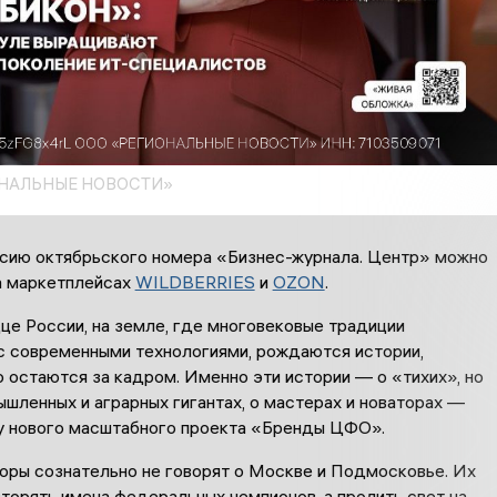
ОНАЛЬНЫЕ НОВОСТИ»
сию октябрьского номера «Бизнес-журнала. Центр» можно
а маркетплейсах
WILDBERRIES
и
OZON
.
це России, на земле, где многовековые традиции
с современными технологиями, рождаются истории,
 остаются за кадром. Именно эти истории — о «тихих», но
шленных и аграрных гигантах, о мастерах и новаторах —
ву нового масштабного проекта «Бренды ЦФО».
торы сознательно не говорят о Москве и Подмосковье. Их
торять имена федеральных чемпионов, а пролить свет на