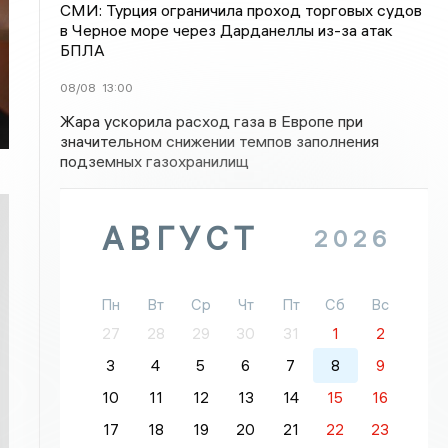
СМИ: Турция ограничила проход торговых судов
в Черное море через Дарданеллы из-за атак
БПЛА
08/08
13:00
Жара ускорила расход газа в Европе при
значительном снижении темпов заполнения
подземных газохранилищ
АВГУСТ
2026
Пн
Вт
Ср
Чт
Пт
Сб
Вс
27
28
29
30
31
1
2
3
4
5
6
7
8
9
10
11
12
13
14
15
16
17
18
19
20
21
22
23