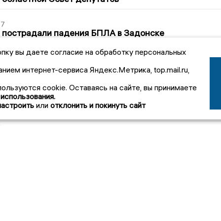
27
 пострадали падения БПЛА в Задонске
пку вы даете согласие на обработку персональных
6
 АЗС вновь появились огромные очереди
анием интернет-сервиса Яндекс.Метрика, top.mail.ru,
пользуются cookie. Оставаясь на сайте, вы принимаете
3
 использования.
 Щербаков призвал завершить капремонт 72-й школ
настроить
или
отклонить и покинуть сайт
арето. Видео
2