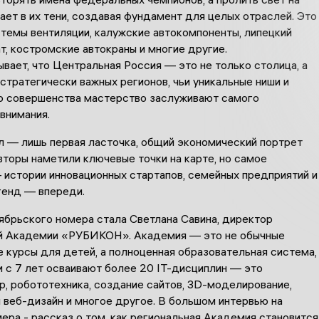
тает в их тени, создавая фундамент для целых отраслей. Это
стемы вентиляции, калужские автокомпоненты, липецкий
, костромские автокраны и многие другие.
вает, что Центральная Россия — это не только столица, а
стратегически важных регионов, чьи уникальные ниши и
о совершенства мастерство заслуживают самого
внимания.
л — лишь первая ласточка, общий экономический портрет
вторы наметили ключевые точки на карте, но самое
 истории инновационных стартапов, семейных предприятий и
генд — впереди.
ябрьского номера стала Светлана Савина, директор
 Академии «РУБИКОН». Академия — это не обычные
 курсы для детей, а полноценная образовательная система,
 с 7 лет осваивают более 20 IT-дисциплин — это
р, робототехника, создание сайтов, 3D-моделирование,
 веб-дизайн и многое другое. В большом интервью на
ера - рассказ о том, как региональная Академия становится