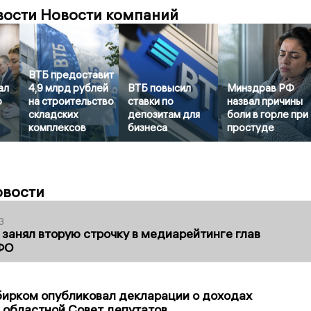
вости Новости компаний
ВТБ предоставит
ал
4,9 млрд рублей
ВТБ повысил
Минздрав РФ
о
на строительство
ставки по
назвал причины
складских
депозитам для
боли в горле при
комплексов
бизнеса
простуде
овости
3
занял вторую строчку в медиарейтинге глав
ФО
1
бирком опубликовал декларации о доходах
 областной Совет депутатов