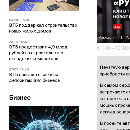
04/08
15:00
ВТБ поддержал строительство
новых жилых домов
28/07
12:00
ВТБ предоставит 4,9 млрд
© ООО «РЕГИ
рублей на строительство
складских комплексов
Печатную вер
27/07
17:00
приобрести н
ВТБ повысил ставки по
депозитам для бизнеса
В самом серд
встречаются 
Бизнес
которые часто
мощных промы
легли в осно
В проекте ав
цель — не пов