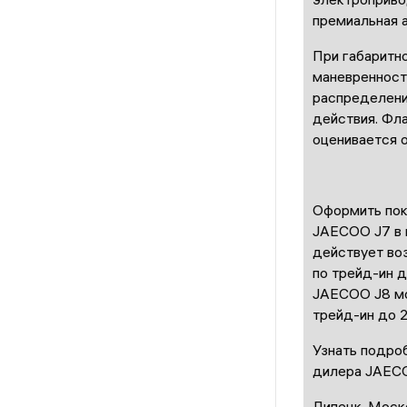
премиальная 
При габаритн
маневренност
распределени
действия. Фл
оценивается о
Оформить пок
JAECOO J7 в к
действует во
по трейд-ин 
JAECOO J8 мо
трейд-ин до 
Узнать подроб
дилера JAEC
Липецк, Моско