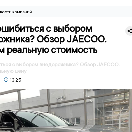
вости компаний
 ошибиться с выбором
ожника? Обзор JAECOO.
м реальную стоимость
иться с выбором внедорожника? Обзор JAECOO.
льную цену
13:25