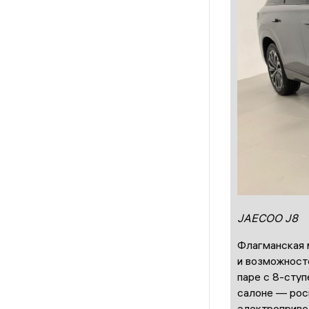
JAECOO J8
Флагманская 
и возможносте
паре с 8-сту
салоне — рос
электроприво