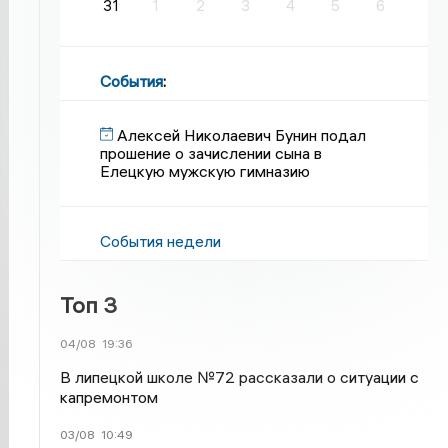
31
1
2
3
4
5
6
События
:
Алексей Николаевич Бунин подал
прошение о зачислении сына в
Елецкую мужскую гимназию
События недели
Топ 3
04/08
19:36
В липецкой школе №72 рассказали о ситуации с
капремонтом
03/08
10:49