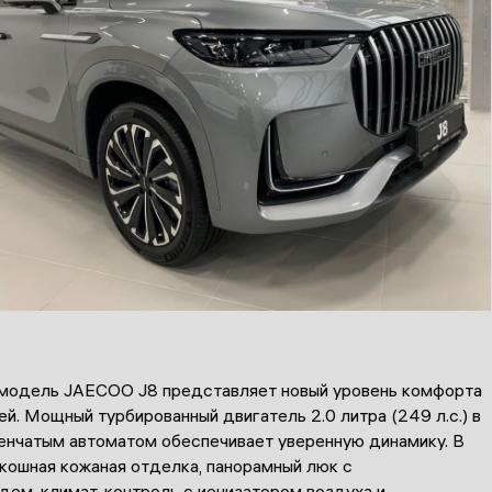
модель JAECOO J8 представляет новый уровень комфорта
й. Мощный турбированный двигатель 2.0 литра (249 л.с.) в
пенчатым автоматом обеспечивает уверенную динамику. В
кошная кожаная отделка, панорамный люк с
дом, климат-контроль с ионизатором воздуха и