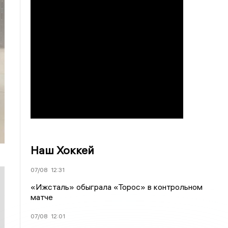
Наш Хоккей
07/08
12:31
«Ижсталь» обыграла «Торос» в контрольном
матче
07/08
12:01