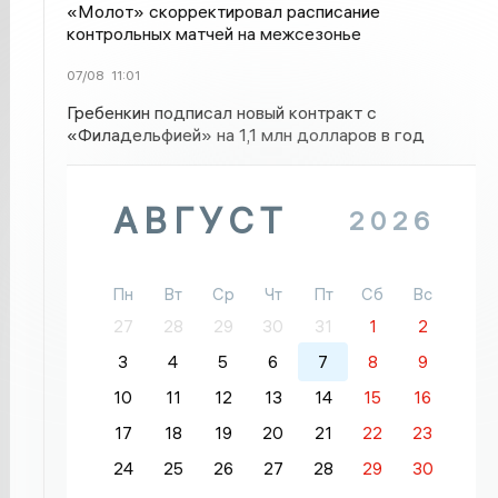
«Молот» скорректировал расписание
контрольных матчей на межсезонье
07/08
11:01
Гребенкин подписал новый контракт с
«Филадельфией» на 1,1 млн долларов в год
АВГУСТ
2026
Пн
Вт
Ср
Чт
Пт
Сб
Вс
27
28
29
30
31
1
2
3
4
5
6
7
8
9
10
11
12
13
14
15
16
17
18
19
20
21
22
23
24
25
26
27
28
29
30