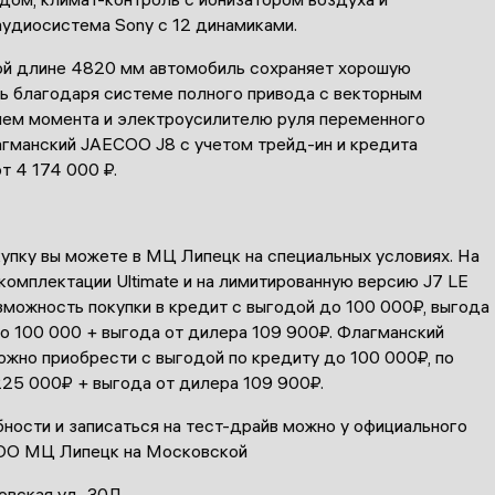
аудиосистема Sony с 12 динамиками.
ой длине 4820 мм автомобиль сохраняет хорошую
ь благодаря системе полного привода с векторным
ем момента и электроусилителю руля переменного
агманский JAECOO J8 с учетом трейд-ин и кредита
т 4 174 000 ₽.
упку вы можете в МЦ Липецк на специальных условиях. На
омплектации Ultimate и на лимитированную версию J7 LE
зможность покупки в кредит с выгодой до 100 000₽, выгода
до 100 000 + выгода от дилера 109 900₽. Флагманский
жно приобрести с выгодой по кредиту до 100 000₽, по
225 000₽ + выгода от дилера 109 900₽.
ности и записаться на тест-драйв можно у официального
OO МЦ Липецк на Московской
вская ул., 30Д