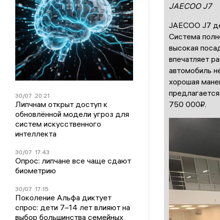
JAECOO J7
JAECOO J7 де
Система полно
высокая поса
впечатляет ра
автомобиль н
хорошая мане
предлагается 
30/07
20:21
Липчнам открыт доступ к
750 000₽.
обновлённой модели угроз для
систем искусственного
интеллекта
30/07
17:43
Опрос: липчане все чаще сдают
биометрию
30/07
17:15
Поколение Альфа диктует
спрос: дети 7–14 лет влияют на
выбор большинства семейных