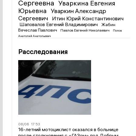
Сергеевна
Уваркина Евгения
Юрьевна
Уваркин Александр
Сергеевич
Итин Юрий Константинович
Шаповалов Евгений Владимирович
Жабин
Вячеслав Павлович
Павлов Евгений Николаевич
Попов
Анатолий Анатольевич
Расследования
08/06
17:53
16-летний мотоциклист оказался в больнице
после столкновения с «ГАЗом» под Добрым