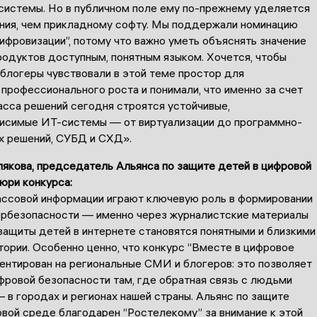
системы. Но в публичном поле ему по-прежнему уделяется
ния, чем прикладному софту. Мы поддержали номинацию
фровизации”, потому что важно уметь объяснять значение
родуктов доступным, понятным языком. Хочется, чтобы
блогеры чувствовали в этой теме простор для
профессионального роста и понимали, что именно за счет
асса решений сегодня строятся устойчивые,
исимые ИТ-системы — от виртуализации до программно-
 решений, СУБД и СХД».
лякова, председатель Альянса по защите детей в цифровой
юри конкурса:
ссовой информации играют ключевую роль в формировании
ербезопасности — именно через журналистские материалы
защиты детей в интернете становятся понятными и близкими
ории. Особенно ценно, что конкурс “Вместе в цифровое
ентирован на региональные СМИ и блогеров: это позволяет
фровой безопасности там, где обратная связь с людьми
 в городах и регионах нашей страны. Альянс по защите
овой среде благодарен “Ростелекому” за внимание к этой