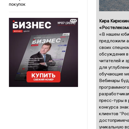
покупок
Кира Кирюхин
«Ростелеком
«В нашем юбил
предложили а
своих спецном
обсуждения в
читателей и з
для углублени
обучающие мер
Вебинары буд
программного
разработчика
пресс-туры в
конкурса зна
клиентов “Рос
достопримеча
уникальную в