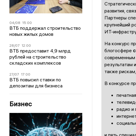
Стратегическ
развития, св
Партнеры спе
04/08
15:00
крупнейший р
ВТБ поддержал строительство
ИТ-инфрастру
новых жилых домов
На конкурс п
28/07
12:00
блогосфере
с
ВТБ предоставит 4,9 млрд
рублей на строительство
современным 
складских комплексов
результатам и
также рискам,
27/07
17:00
ВТБ повысил ставки по
В конкурсе п
депозитам для бизнеса
печатная
телевид
Бизнес
радио и 
интерне
социаль
и пять специа