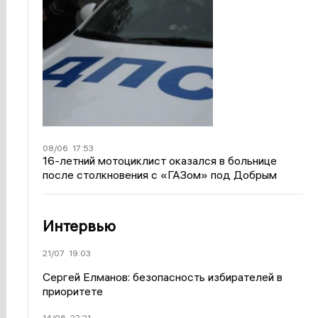
08/06
17:53
16-летний мотоциклист оказался в больнице
после столкновения с «ГАЗом» под Добрым
Интервью
21/07
19:03
Сергей Елманов: безопасность избирателей в
приоритете
14/06
22:21