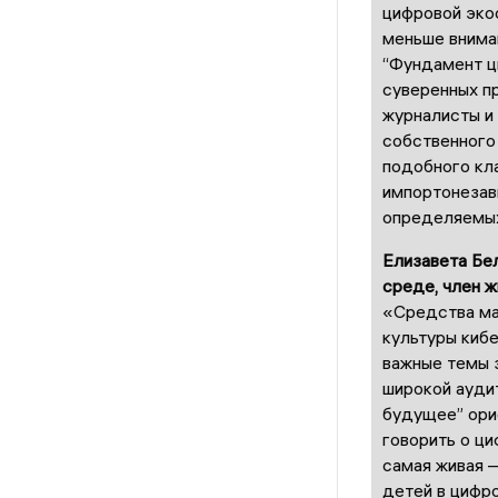
цифровой эко
меньше внима
“Фундамент ци
суверенных п
журналисты и 
собственного 
подобного кл
импортонезав
определяемых
Елизавета Бе
среде, член ж
«Средства ма
культуры киб
важные темы 
широкой аудит
будущее” ори
говорить о ци
самая живая —
детей в цифр