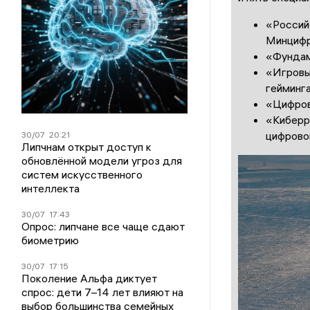
«Россий
Минцифр
«Фундам
«Игровы
гейминг
«Цифров
«Киберр
цифрово
30/07
20:21
Липчнам открыт доступ к
обновлённой модели угроз для
систем искусственного
интеллекта
30/07
17:43
Опрос: липчане все чаще сдают
биометрию
30/07
17:15
Поколение Альфа диктует
спрос: дети 7–14 лет влияют на
выбор большинства семейных