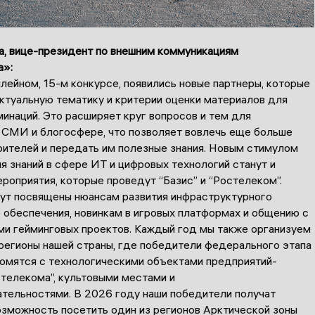
а, вице-президент по внешним коммуникациям
а»:
ейном, 15-м конкурсе, появились новые партнеры, которые
ктуальную тематику и критерии оценки материалов для
инаций. Это расширяет круг вопросов и тем для
 СМИ и блогосфере, что позволяет вовлечь еще больше
рителей и передать им полезные знания. Новым стимулом
я знаний в сфере ИТ и цифровых технологий станут и
оприятия, которые проведут “Базис” и “Ростелеком”.
ут посвящены нюансам развития инфраструктурного
 обеспечения, новинкам в игровых платформах и общению с
ми гейминговых проектов. Каждый год мы также организуем
 регионы нашей страны, где победители федерального этапа
комятся с технологическими объектами предприятий-
телекома”, культовыми местами и
тельностями. В 2026 году наши победители получат
озможность посетить один из регионов Арктической зоны