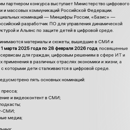
им партнером конкурса выступает Министерство цифрового
язи и массовых коммуникаций Российской Федерации.
циальных номинаций — Минцифры России, «Базис» —
оссийский разработчик ПО для управления динамической
ктурой и Альянс по защите детей в цифровой среде.
ринимаются материалы и сюжеты, вышедшие в СМИ и
 1 марта 2025 года по 28 февраля 2026 года
, посвященные
сервисам для граждан, цифровым решениям в сфере ИТ и
х применения в различных отраслях экономики и жизни, а
 с которыми дети сталкиваются в цифровой среде.
редусмотрено пять основных номинаций:
 пресса;
ение и видеоконтент в СМИ;
подкасты;
т-СМИ;
ные медиа;
льных: