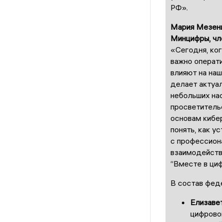
РФ».
Мария Мезенц
Минцифры, чл
«Сегодня, ког
важно операти
влияют на на
делает актуа
небольших нас
просветительс
основам кибе
понять, как у
с профессион
взаимодействи
“Вместе в ци
В состав фед
Елизаве
цифрово