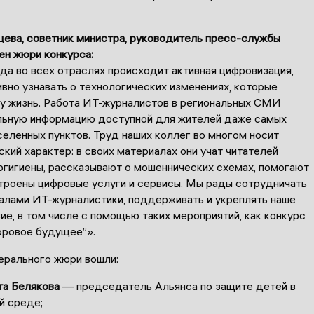
ева, советник министра, руководитель пресс-службы
ен жюри конкурса:
да во всех отраслях происходит активная цифровизация,
вно узнавать о технологических изменениях, которые
шу жизнь. Работа ИТ-журналистов в региональных СМИ
льную информацию доступной для жителей даже самых
еленных пунктов. Труд наших коллег во многом носит
кий характер: в своих материалах они учат читателей
ргигиены, рассказывают о мошеннических схемах, помогают
строены цифровые услуги и сервисы. Мы рады сотрудничать
алами ИТ-журналистики, поддерживать и укреплять наше
е, в том числе с помощью таких мероприятий, как конкурс
фровое будущее”».
ерального жюри вошли:
та Белякова
— председатель Альянса по защите детей в
й среде;