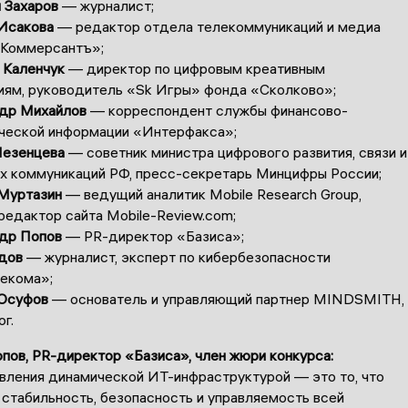
 Захаров
— журналист;
 Исакова
— редактор отдела телекоммуникаций и медиа
«Коммерсантъ»;
 Каленчук
— директор по цифровым креативным
иям, руководитель «Sk Игры» фонда «Сколково»;
др Михайлов
— корреспондент службы финансово-
ческой информации «Интерфакса»;
езенцева
— советник министра цифрового развития, связи и
х коммуникаций РФ, пресс-секретарь Минцифры России;
Муртазин
— ведущий аналитик Mobile Research Group,
редактор сайта Mobile-Review.com;
др Попов
— PR-директор «Базиса»;
дов
— журналист, эксперт по кибербезопасности
екома»;
Юсуфов
— основатель и управляющий партнер MINDSMITH,
г.
пов, PR-директор «Базиса», член жюри конкурса:
вления динамической ИТ-инфраструктурой — это то, что
 стабильность, безопасность и управляемость всей