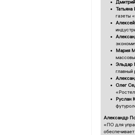
Дмитрий
Татьяна
газеты 
Алексей
индустр
Алексан
экономи
Мария М
массовы
Эльдар 
главный 
Алексан
Олег Се
«Ростел
Руслан 
футуроло
Александр По
«ПО для упра
обеспечивает