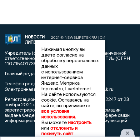
НОВОСТИ
2021 © NEWSLIPETSK.RU | СИ
ЛИПЕЦКА
«Новости Липецка»
Нажимая кнопку вы
Учредитель (соучредители): Общество с ограниченной
даете согласие на
ответственностью «РЕГИОНАЛЬНЫЕ НОВОСТИ» (ОГРН
обработку персональных
1107154017354)
данных
с использованием
Главный редактор: Герцог Е.Г.
интернет-сервиса
Яндекс.Метрика,
Телефон редакции: +7 903 699 9427
top.mail.ru, LiveInternet.
info@newslipetsk.ru
Электронная почта редакции:
На сайте используются
Регистрационный номер: серия Эл № ФС77-82247 от 23
cookie. Оставаясь на
ноября 2021 г. согласно выписке из реестра
сайте, вы принимаете
зарегистрированных средств массовой информации
все условия
выдана Федеральной службой по надзору в сфере связи,
использования.
информационных технологий и массовых коммуникаций
Вы можете
настроить
или
отклонить и
покинуть сайт