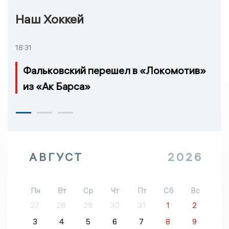
Наш Хоккей
18:31
Фальковский перешел в «Локомотив»
из «Ак Барса»
АВГУСТ
2026
Пн
Вт
Ср
Чт
Пт
Сб
Вс
27
28
29
30
31
1
2
3
4
5
6
7
8
9