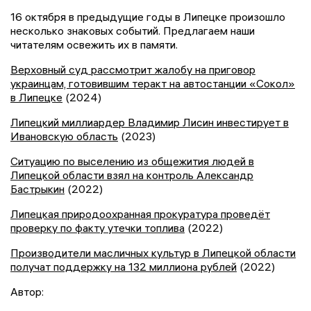
16 октября в предыдущие годы в Липецке произошло
несколько знаковых событий. Предлагаем наши
читателям освежить их в памяти.
Верховный суд рассмотрит жалобу на приговор
украинцам, готовившим теракт на автостанции «Сокол»
в Липецке
(2024)
Липецкий миллиардер Владимир Лисин инвестирует в
Ивановскую область
(2023)
Ситуацию по выселению из общежития людей в
Липецкой области взял на контроль Александр
Бастрыкин
(2022)
Липецкая природоохранная прокуратура проведёт
проверку по факту утечки топлива
(2022)
Производители масличных культур в Липецкой области
получат поддержку на 132 миллиона рублей
(2022)
Автор: