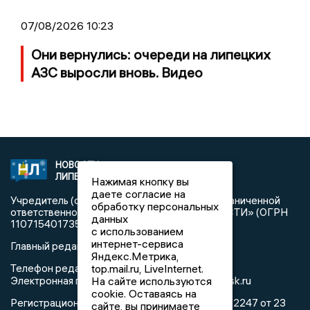
07/08/2026 10:23
Они вернулись: очереди на липецких
АЗС выросли вновь. Видео
НОВОСТИ
2021 © NEWSLIPETSK.RU | СИ
ЛИПЕЦКА
«Новости Липецка»
Нажимая кнопку вы
даете согласие на
Учредитель (соучредители): Общество с ограниченной
обработку персональных
ответственностью «РЕГИОНАЛЬНЫЕ НОВОСТИ» (ОГРН
данных
1107154017354)
с использованием
интернет-сервиса
Главный редактор: Герцог Е.Г.
Яндекс.Метрика,
Телефон редакции: +7 903 699 9427
top.mail.ru, LiveInternet.
info@newslipetsk.ru
Электронная почта редакции:
На сайте используются
cookie. Оставаясь на
Регистрационный номер: серия Эл № ФС77-82247 от 23
сайте, вы принимаете