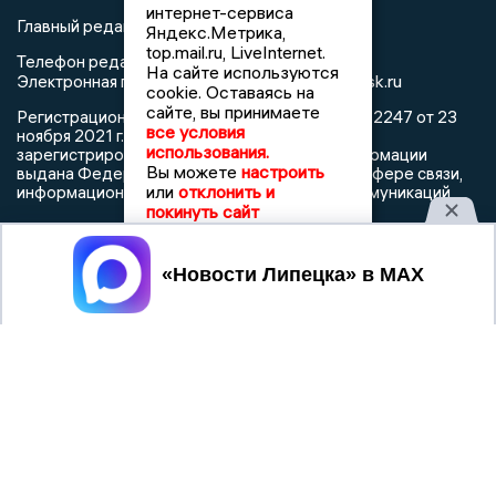
интернет-сервиса
Главный редактор: Герцог Е.Г.
Яндекс.Метрика,
top.mail.ru, LiveInternet.
Телефон редакции: +7 903 699 9427
На сайте используются
info@newslipetsk.ru
Электронная почта редакции:
cookie. Оставаясь на
сайте, вы принимаете
Регистрационный номер: серия Эл № ФС77-82247 от 23
все условия
ноября 2021 г. согласно выписке из реестра
использования.
зарегистрированных средств массовой информации
Вы можете
настроить
выдана Федеральной службой по надзору в сфере связи,
или
отклонить и
информационных технологий и массовых коммуникаций
покинуть сайт
Принять
При использовании любого материала с данного сайта
гиперссылка на Сетевое издание «Новости Липецка»
обязательна.
Сообщения на сером фоне размещены на правах рекламы
@mazov
MAX
Написать директору в телеграм
или