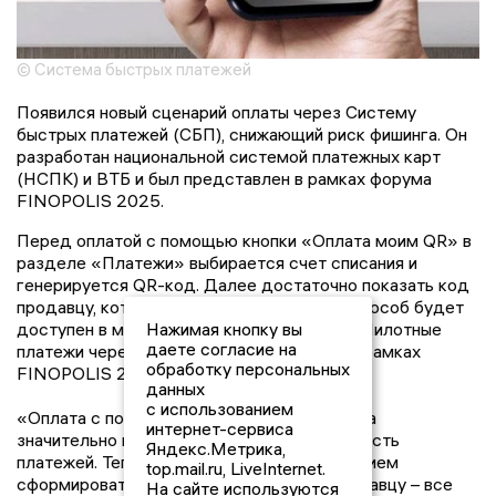
© Система быстрых платежей
Появился новый сценарий оплаты через Систему
быстрых платежей (СБП), снижающий риск фишинга. Он
разработан национальной системой платежных карт
(НСПК) и ВТБ и был представлен в рамках форума
FINOPOLIS 2025.
Перед оплатой с помощью кнопки «Оплата моим QR» в
разделе «Платежи» выбирается счет списания и
генерируется QR-код. Далее достаточно показать код
продавцу, который его сканирует. Новый способ будет
доступен в мобильном приложении банка. Пилотные
Нажимая кнопку вы
даете согласие на
платежи через сервис будут проведены в рамках
обработку персональных
FINOPOLIS 2025.
данных
с использованием
«Оплата с помощью собственного QR-кода
интернет-сервиса
значительно повышает удобство и надежность
Яндекс.Метрика,
платежей. Теперь достаточно одним нажатием
top.mail.ru, LiveInternet.
сформировать QR-код и показать его продавцу – все
На сайте используются