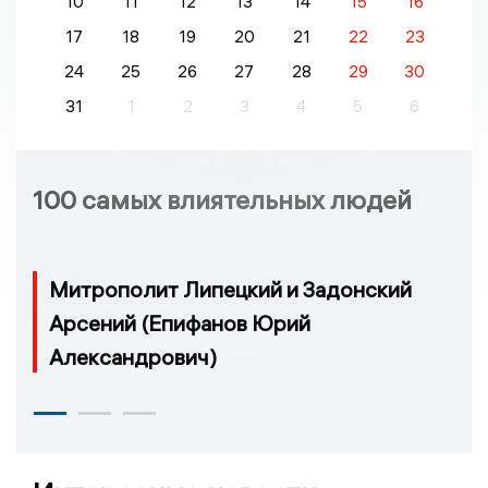
10
11
12
13
14
15
16
17
18
19
20
21
22
23
24
25
26
27
28
29
30
31
1
2
3
4
5
6
100 самых влиятельных людей
Митрополит Липецкий и Задонский
Арсений (Епифанов Юрий
Александрович)