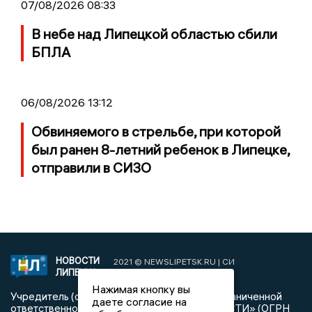
07/08/2026 08:33
В небе над Липецкой областью сбили
БПЛА
06/08/2026 13:12
Обвиняемого в стрельбе, при которой
был ранен 8-летний ребенок в Липецке,
отправили в СИЗО
НОВОСТИ
2021 © NEWSLIPETSK.RU | СИ
ЛИПЕЦКА
«Новости Липецка»
Нажимая кнопку вы
Учредитель (соучредители): Общество с ограниченной
даете согласие на
ответственностью «РЕГИОНАЛЬНЫЕ НОВОСТИ» (ОГРН