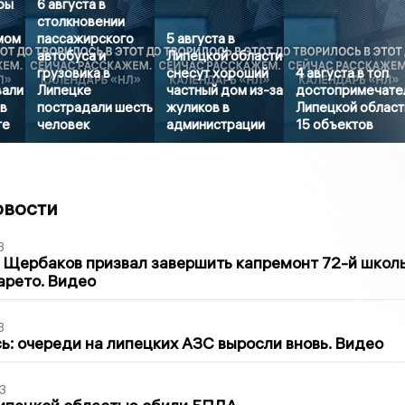
ры
6 августа в
столкновении
мом
пассажирского
5 августа в
автобуса и
Липецкой области
грузовика в
снесут хороший
4 августа в топ
вали
Липецке
частный дом из-за
достопримечате
в
пострадали шесть
жуликов в
Липецкой област
те
человек
администрации
15 объектов
овости
3
 Щербаков призвал завершить капремонт 72-й школ
арето. Видео
3
ь: очереди на липецких АЗС выросли вновь. Видео
3