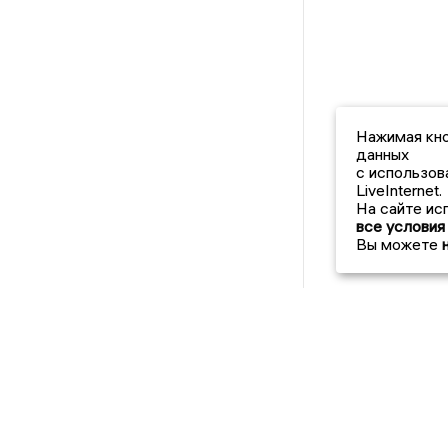
Нажимая кно
данных
с использов
LiveInternet.
На сайте ис
все условия
Вы можете