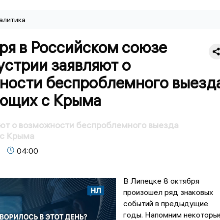
алитика
ря в Российском союзе
устрии заявляют о
ности беспроблемного выезд
ющих с Крыма
яют о возможности беспроблемного выезда
с Крыма
04:00
В Липецке 8 октября
произошел ряд знаковых
событий в предыдущие
годы. Напомним некоторы