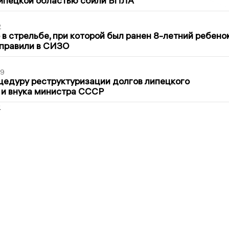
Липецкой областью сбили БПЛА
2
в стрельбе, при которой был ранен 8-летний ребено
тправили в СИЗО
39
цедуру реструктуризации долгов липецкого
 и внука министра СССР
2