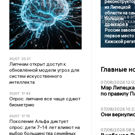
реконструкто
из Липецкой
области на са
большом
драккаре в
России завое
первое место 
Кижской рега
30/07
20:21
Липчнам открыт доступ к
Главные н
обновлённой модели угроз для
систем искусственного
интеллекта
07/08/2026 12:0
Мэр Липецка
по правилу П
30/07
17:43
Опрос: липчане все чаще сдают
биометрию
07/08/2026 10:2
Они вернулис
30/07
17:15
Поколение Альфа диктует
спрос: дети 7–14 лет влияют на
07/08/2026 08:3
выбор большинства семейных