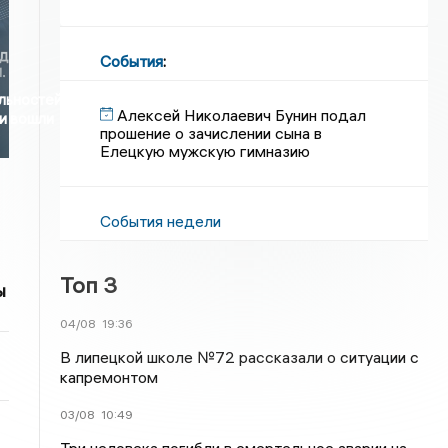
События
:
льностей
Алексей Николаевич Бунин подал
и вошли
прошение о зачислении сына в
Елецкую мужскую гимназию
События недели
Топ 3
ы
04/08
19:36
В липецкой школе №72 рассказали о ситуации с
капремонтом
03/08
10:49