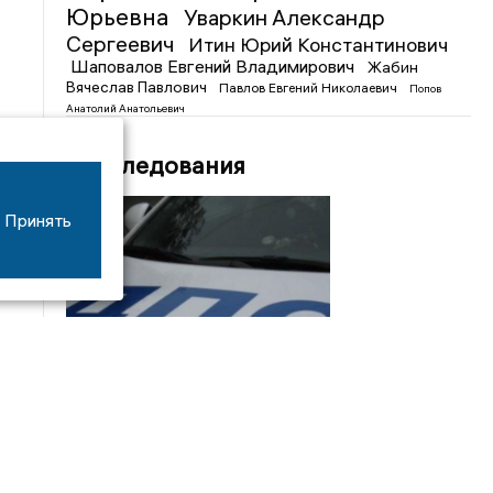
Юрьевна
Уваркин Александр
Сергеевич
Итин Юрий Константинович
Шаповалов Евгений Владимирович
Жабин
Вячеслав Павлович
Павлов Евгений Николаевич
Попов
Анатолий Анатольевич
Расследования
Принять
08/06
17:53
16-летний мотоциклист оказался в больнице
после столкновения с «ГАЗом» под Добрым