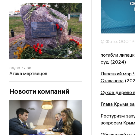
© Фото: ООО "Р
погибли липецк
суд
(2024)
06/08
17:00
Атака мертвецов
Липецкий мэр 
Стаханова
(202
Новости компаний
Сухое дерево в
Глава Крыма за
Ростуризм запу
вопросам Крым
Обращений от ж