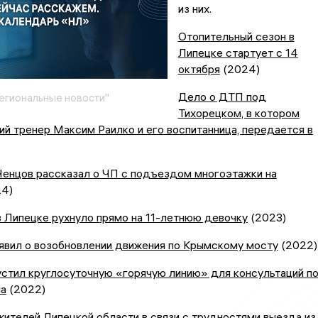
из них.
Отопительный сезон в
Липецке стартует с 14
октября
(2024)
Дело о ДТП под
егиональные новости"
Тихорецком, в котором
ий тренер Максим Раилко и его воспитанница, передается в
Ченцов рассказал о ЧП с подъездом многоэтажки на
4)
 Липецке рухнуло прямо на 11-летнюю девочку
(2023)
явил о возобновлении движения по Крымскому мосту
(2022)
стил круглосуточную «горячую линию» для консультаций п
а
(2022)
ителей Липецкой области в связи с трудностями выезда из