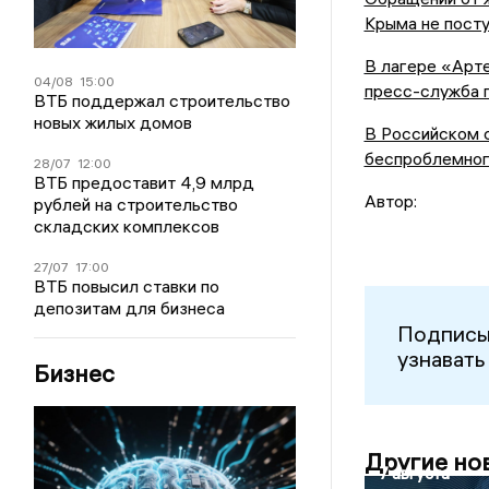
Крыма не пост
В лагере «Арте
04/08
15:00
пресс-служба 
ВТБ поддержал строительство
новых жилых домов
В Российском 
беспроблемног
28/07
12:00
ВТБ предоставит 4,9 млрд
Автор:
рублей на строительство
складских комплексов
27/07
17:00
ВТБ повысил ставки по
депозитам для бизнеса
Подписы
узнавать
Бизнес
Другие но
7 августа