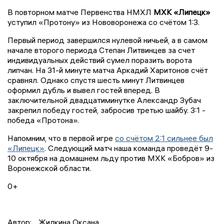
В повторном матче Первенства НМХЛ
МХК «Липецк»
уступил «Протону» из Нововоронежа со счётом 1:3.
Первый период завершился нулевой ничьей, а в самом
начале второго периода Степан Литвинцев за счет
индивидуальных действий сумел поразить ворота
липчан. На 31-й минуте матча Аркадий Харитонов счёт
сравнял. Однако спустя шесть минут Литвинцев
оформил дубль и вывел гостей вперед. В
заключительной двадцатиминутке Александр Зубач
закрепил победу гостей, забросив третью шайбу. 3:1 -
победа «Протона».
Напомним, что в первой игре
со счётом 2:1 сильнее был
«Липецк»
. Следующий матч наша команда проведёт 9-
10 октября на домашнем льду против МХК «Бобров» из
Воронежской области.
0+
Автор:
Жилкина Оксана