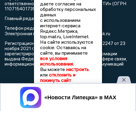
ответственностью «РЕГИОНАЛЬНЫЕ НОВОСТИ» (ОГРН
даете согласие на
1107154017354)
обработку персональных
данных
Главный редактор: Герцог Е.Г.
с использованием
интернет-сервиса
Телефон редакции: +7 903 699 9427
Яндекс.Метрика,
info@newslipetsk.ru
Электронная почта редакции:
top.mail.ru, LiveInternet.
На сайте используются
Регистрационный номер: серия Эл № ФС77-82247 от 23
cookie. Оставаясь на
ноября 2021 г. согласно выписке из реестра
сайте, вы принимаете
зарегистрированных средств массовой информации
все условия
выдана Федеральной службой по надзору в сфере связи,
использования.
информационных технологий и массовых коммуникаций
Вы можете
настроить
или
отклонить и
покинуть сайт
Принять
При использовании любого материала с данного сайта
гиперссылка на Сетевое издание «Новости Липецка»
обязательна.
Сообщения на сером фоне размещены на правах рекламы