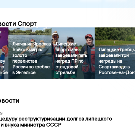
вости Спорт
Липчанин Ярослав
Липецкие
Бойко выиграл
спортсмены
Липецкие гребц
золото
завоевали пять
завоевали три
нзу
первенства
наград ПР по
награды на
по
России по гребле
стендовой
Спартакиаде в
льбе
в Энгельсе
стрельбе
Ростове-на-Дон
овости
39
цедуру реструктуризации долгов липецкого
 и внука министра СССР