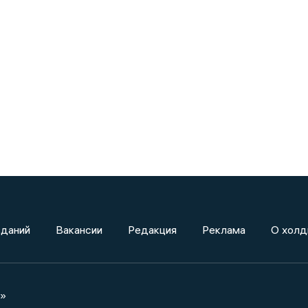
зданий
Вакансии
Редакция
Реклама
О холд
а»