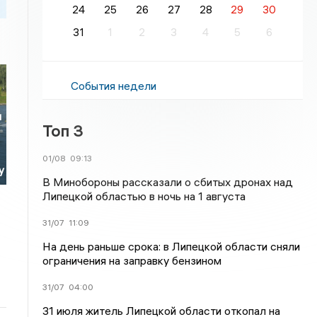
24
25
26
27
28
29
30
31
1
2
3
4
5
6
События недели
ы
Топ 3
01/08
09:13
у
В Минобороны рассказали о сбитых дронах над
Липецкой областью в ночь на 1 августа
31/07
11:09
На день раньше срока: в Липецкой области сняли
ограничения на заправку бензином
31/07
04:00
31 июля житель Липецкой области откопал на