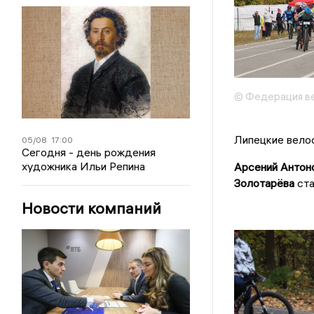
© Федерация ве
Липецкие вело
05/08
17:00
Сегодня - день рождения
художника Ильи Репина
Арсений Антон
Золотарёва
ста
Новости компаний