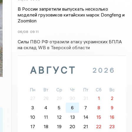
В России запретили выпускать несколько
моделей грузовиков китайских марок Dongfeng и
Zoomlion
06/08
09:11
Силы ПВО РФ отразили атаку украинских БПЛА
на склад WB в Тверской области
АВГУСТ
2026
Пн
Вт
Ср
Чт
Пт
Сб
Вс
27
28
29
30
31
1
2
3
4
5
6
7
8
9
10
11
12
13
14
15
16
17
18
19
20
21
22
23