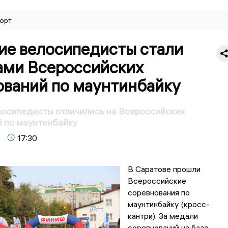
орт
ие велосипедисты стали
ами Всероссийских
ований по маунтинбайку
лосипедисты отличились на Всероссийских
 по маунтинбайку
17:30
В Саратове прошли
Всероссийские
соревнования по
маунтинбайку (кросс-
кантри). За медали
соревнований на базе