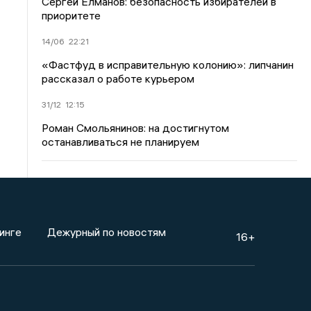
Сергей Елманов: безопасность избирателей в
приоритете
14/06
22:21
«Фастфуд в исправительную колонию»: липчанин
рассказал о работе курьером
31/12
12:15
Роман Смольянинов: на достигнутом
останавливаться не планируем
инге
Дежурный по новостям
16+