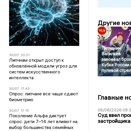
Другие но
Липчанин
Васильев
30/07
20:21
завоевал бро
Липчнам открыт доступ к
Кубка России 
обновлённой модели угроз для
пулевой стре
систем искусственного
интеллекта
30/07
17:43
Опрос: липчане все чаще сдают
Главные н
биометрию
06/08/2026 09:
30/07
17:15
Суд ввел про
Поколение Альфа диктует
застройщика
спрос: дети 7–14 лет влияют на
выбор большинства семейных