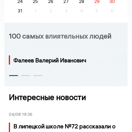
24
25
26
27
28
29
30
31
1
2
3
4
5
6
100 самых влиятельных людей
Фалеев Валерий Иванович
Интересные новости
04/08
19:36
В липецкой школе №72 рассказали о