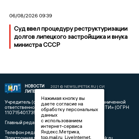
06/08/2026 09:39
Суд ввел процедуру реструктуризации
долгов липецкого застройщика и внука
министра СССР
НОВОСТИ
2021 © NEWSLIPETSK.RU | СИ
ЛИПЕЦКА
«Новости Липецка»
Нажимая кнопку вы
Учредитель (соучредители): Общество с ограниченной
даете согласие на
ответственностью «РЕГИОНАЛЬНЫЕ НОВОСТИ» (ОГРН
обработку персональных
1107154017354)
данных
с использованием
Главный редактор: Герцог Е.Г.
интернет-сервиса
Яндекс.Метрика,
Телефон редакции: +7 903 699 9427
top.mail.ru, LiveInternet.
info@newslipetsk.ru
Электронная почта редакции: