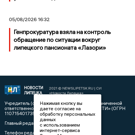
05/08/2026 16:32
Генпрокуратура взяла на контроль
обращение по ситуации вокруг
липецкого пансионата «Лазори»
НОВОСТИ
2021 © NEWSLIPETSK.RU | СИ
ЛИПЕЦКА
«Новости Липецка»
Нажимая кнопку вы
Учредитель (соучредители): Общество с ограниченной
ответственностью «РЕГИОНАЛЬНЫЕ НОВОСТИ» (ОГРН
даете согласие на
1107154017354)
обработку персональных
данных
Главный редактор: Герцог Е.Г.
с использованием
интернет-сервиса
Телефон редакции: +7 903 699 9427