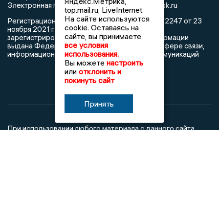
Яндекс.Метрика,
info@newslipetsk.ru
Электронная почта редакции:
top.mail.ru, LiveInternet.
На сайте используются
Регистрационный номер: серия Эл № ФС77-82247 от 23
cookie. Оставаясь на
ноября 2021 г. согласно выписке из реестра
сайте, вы принимаете
зарегистрированных средств массовой информации
все условия
выдана Федеральной службой по надзору в сфере связи,
использования.
информационных технологий и массовых коммуникаций
Вы можете
настроить
или
отклонить и
покинуть сайт
Принять
При использовании любого материала с данного сайта
гиперссылка на Сетевое издание «Новости Липецка»
обязательна.
Сообщения на сером фоне размещены на правах рекламы
@mazov
MAX
Написать директору в телеграм
или
О холдинге
Вакансии
Реклама
Дежурный по новостям