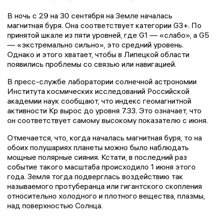
В ночь с 29 на 30 сентября на Земле началась
магнитная буря. Она соответствует категории G3+. По
принятой шкале из пяти уровней, где G1 — «слабо», а G5
— «экстремально сильно», это средний уровень.
Однако и этого хватает, чтобы в Липецкой области
появились проблемы со связью или навигацией.
В пресс-службе лаборатории солнечной астрономии
Института космических исследований Российской
академии наук сообщают, что индекс геомагнитной
активности Kp вырос до уровня 7.33. Это означает, что
он соответствует самому высокому показателю с июня.
Отмечается, что, когда началась магнитная буря, то на
обоих полушариях планеты можно было наблюдать
мощные полярные сияния. Кстати, в последний раз
событие такого масштаба происходило 1 июня этого
года. Земля тогда подверглась воздействию так
называемого протуберанца или гигантского скопления
относительно холодного и плотного вещества, плазмы,
над поверхностью Солнца.