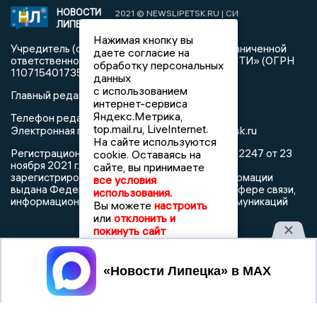
НОВОСТИ
2021 © NEWSLIPETSK.RU | СИ
ЛИПЕЦКА
«Новости Липецка»
Нажимая кнопку вы
Учредитель (соучредители): Общество с ограниченной
даете согласие на
ответственностью «РЕГИОНАЛЬНЫЕ НОВОСТИ» (ОГРН
обработку персональных
1107154017354)
данных
с использованием
Главный редактор: Герцог Е.Г.
интернет-сервиса
Яндекс.Метрика,
Телефон редакции: +7 903 699 9427
top.mail.ru, LiveInternet.
info@newslipetsk.ru
Электронная почта редакции:
На сайте используются
Регистрационный номер: серия Эл № ФС77-82247 от 23
cookie. Оставаясь на
ноября 2021 г. согласно выписке из реестра
сайте, вы принимаете
зарегистрированных средств массовой информации
все условия
выдана Федеральной службой по надзору в сфере связи,
использования.
информационных технологий и массовых коммуникаций
Вы можете
настроить
или
отклонить и
покинуть сайт
Принять
При использовании любого материала с данного сайта