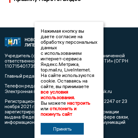
Нажимая кнопку вы
даете согласие на
НОВОСТИ
2021 © NEWSLIPETSK.RU | СИ
обработку персональных
ЛИПЕЦКА
«Новости Липецка»
данных
с использованием
Учредитель (соучредители): Общество с ограниченной
интернет-сервиса
ответственностью «РЕГИОНАЛЬНЫЕ НОВОСТИ» (ОГРН
Яндекс.Метрика,
1107154017354)
top.mail.ru, LiveInternet.
На сайте используются
Главный редактор: Герцог Е.Г.
cookie. Оставаясь на
Телефон редакции: +7 903 699 9427
сайте, вы принимаете
info@newslipetsk.ru
Электронная почта редакции:
все условия
использования.
Регистрационный номер: серия Эл № ФС77-82247 от 23
Вы можете
настроить
ноября 2021 г. согласно выписке из реестра
или
отклонить и
зарегистрированных средств массовой информации
покинуть сайт
выдана Федеральной службой по надзору в сфере связи,
информационных технологий и массовых коммуникаций
Принять