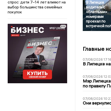
спрос: дети 7–14 лет влияют на
В Липецке
выбор большинства семейных
водитель с
«блатными»
покупок
номерами
проехал по
встречной по
Главные н
07/08/2026 17:1
В Липецке на
07/08/2026 12:0
Мэр Липецка
по правилу П
07/08/2026 10:2
Они вернулис