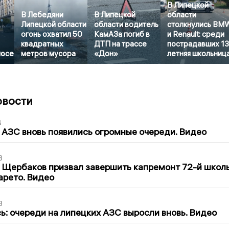
В Липецкой
В Лебедяни
В Липецкой
области
Липецкой области
области водитель
столкнулись BM
огонь охватил 50
КамАЗа погиб в
и Renault: среди
квадратных
ДТП на трассе
пострадавших 13
лосе
метров мусора
«Дон»
летняя школьниц
овости
6
 АЗС вновь появились огромные очереди. Видео
3
 Щербаков призвал завершить капремонт 72-й школ
арето. Видео
3
ь: очереди на липецких АЗС выросли вновь. Видео