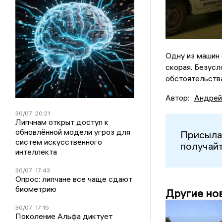
Одну из машин 
скорая. Безусл
обстоятельства
Автор:
Андрей
30/07
20:21
Липчнам открыт доступ к
обновлённой модели угроз для
Присыла
систем искусственного
получайт
интеллекта
30/07
17:43
Опрос: липчане все чаще сдают
биометрию
Другие но
30/07
17:15
Поколение Альфа диктует