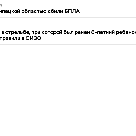
3
Липецкой областью сбили БПЛА
2
в стрельбе, при которой был ранен 8-летний ребено
тправили в СИЗО
2