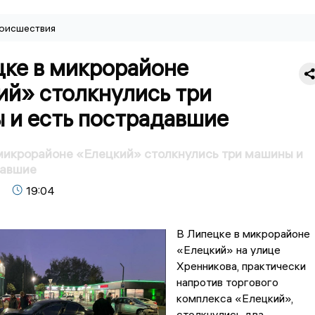
оисшествия
цке в микрорайоне
ий» столкнулись три
 и есть пострадавшие
микрорайоне «Елецкий» столкнулись три машины и
давшие
19:04
В Липецке в микрорайоне
«Елецкий» на улице
Хренникова, практически
напротив торгового
комплекса «Елецкий»,
столкнулись два