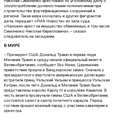
Николая Симоненко арестовано по уголовному делу о
злоупотреблении должностными полномочиями при
строительстве фортификационных сооружений в
регионе. Такая мера коснулась и других фигурантов
дела, передает «РИА Новости» из зала суда.
«Наложен арест на имущество обвиняемых, в том числе
Симоненко Николая Кирилловича», – сказал
следователь на заседании.
В МИРЕ
- Президент США Дональд Трамп и первая леди
Мелания Трамп в среду начали официальный визит в
Великобританию, сообщает Sky News. Церемония
приветствия прошла в Виндзорском замке. Сначала у
президентского вертолета американскую делегацию
встретили принц Уэльский Уильям и принцесса Уэльская
Кэтрин, после чего Дональд и Мелания Трамп были
представлены королю Карлу III и королеве Камилле. В
честь визита прозвучали гимны США и Великобритании,
состоялся салют и смотр почетного караула. Перед
гостями прошел военный парад с участием кавалерии и
оркестра.