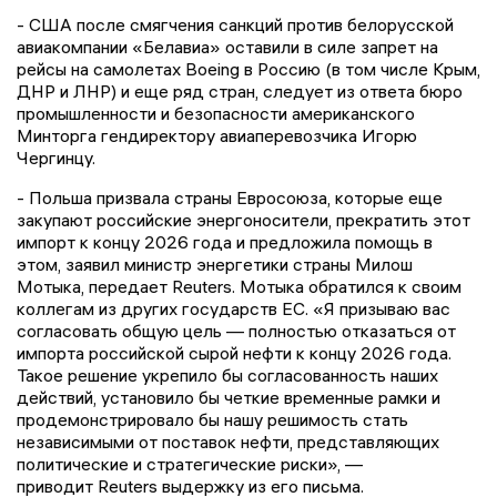
- США после смягчения санкций против белорусской
авиакомпании «Белавиа» оставили в силе запрет на
рейсы на самолетах Boeing в Россию (в том числе Крым,
ДНР и ЛНР) и еще ряд стран, следует из ответа бюро
промышленности и безопасности американского
Минторга гендиректору авиаперевозчика Игорю
Чергинцу.
- Польша призвала страны Евросоюза, которые еще
закупают российские энергоносители, прекратить этот
импорт к концу 2026 года и предложила помощь в
этом, заявил министр энергетики страны Милош
Мотыка, передает Reuters. Мотыка обратился к своим
коллегам из других государств ЕС. «Я призываю вас
согласовать общую цель — полностью отказаться от
импорта российской сырой нефти к концу 2026 года.
Такое решение укрепило бы согласованность наших
действий, установило бы четкие временные рамки и
продемонстрировало бы нашу решимость стать
независимыми от поставок нефти, представляющих
политические и стратегические риски», —
приводит Reuters выдержку из его письма.