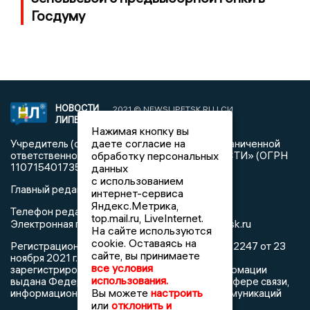
Госдуму
НОВОСТИ
2021 © NEWSLIPETSK.RU | СИ
ЛИПЕЦКА
«Новости Липецка»
Нажимая кнопку вы
даете согласие на
Учредитель (соучредители): Общество с ограниченной
обработку персональных
ответственностью «РЕГИОНАЛЬНЫЕ НОВОСТИ» (ОГРН
1107154017354)
данных
с использованием
Главный редактор: Герцог Е.Г.
интернет-сервиса
Яндекс.Метрика,
Телефон редакции: +7 903 699 9427
top.mail.ru, LiveInternet.
info@newslipetsk.ru
Электронная почта редакции:
На сайте используются
cookie. Оставаясь на
Регистрационный номер: серия Эл № ФС77-82247 от 23
сайте, вы принимаете
ноября 2021 г. согласно выписке из реестра
все условия
зарегистрированных средств массовой информации
использования.
выдана Федеральной службой по надзору в сфере связи,
Вы можете
настроить
информационных технологий и массовых коммуникаций
или
отклонить и