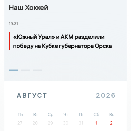
Наш Хоккей
19:31
«Южный Урал» и АКМ разделили
победу на Кубке губернатора Орска
АВГУСТ
2026
Пн
Вт
Ср
Чт
Пт
Сб
Вс
27
28
29
30
31
1
2