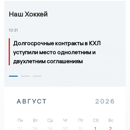
Наш Хоккей
10:31
Долгосрочные контракты в КХЛ
уступили место однолетним и
двухлетним соглашениям
АВГУСТ
2026
Пн
Вт
Ср
Чт
Пт
Сб
Вс
27
28
29
30
31
1
2