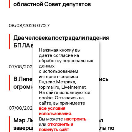
областной Совет депутатов
08/08/2026 07:27
Два человека пострадали падения
БПЛА в Задонске
Нажимая кнопку вы
даете согласие на
обработку персональных
данных
07/08/2026 17:16
с использованием
интернет-сервиса
В Липецке на АЗС вновь появились
Яндекс.Метрика,
огромные очереди
top.mail.ru, LiveInternet.
На сайте используются
cookie. Оставаясь на
сайте, вы принимаете
07/08/2026 12:03
все условия
использования.
Вы можете
настроить
Мэр Липецка Щербаков призвал
или
отклонить и
завершить капремонт 72-й школы по
покинуть сайт