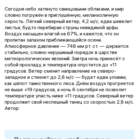
Сегодня небо затянуто свинцовыми облаками, и мир
словно погружён в приглушённую, меланхоличную
серость. Лёгкий северный ветер, 4,2 м/с, едва шевелит
листья, будто перебирая струны невидимой арфы.
Воздух насыщен влагой на 67%, и кажется, что он
пропитан запахом приближающейся осени.
Атмосферное давление — 748 мм рт. ст. — держится
стабильно, словно нерушимый порядок в царстве
метеорологических явлений. Завтра ночь принесёт с
собой прохладу, и температура опустится до +11
градусов. Ветер сменит направление на северо-
западное и стихнет до 2,8 м/с — будет едва уловим,
как шёпот таинственного леса. Днём воздух прогреется
не выше +19 градусов, а ночь 6 сентября не позволит
температуре упасть ниже +11 градусов. Северный ветер
продолжит свой неспешный танец со скоростью 2,8 м/с.
Автор: