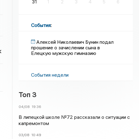
31
1
2
3
4
5
6
События
:
Алексей Николаевич Бунин подал
прошение о зачислении сына в
к
Елецкую мужскую гимназию
События недели
Топ 3
04/08
19:36
В липецкой школе №72 рассказали о ситуации с
капремонтом
03/08
10:49