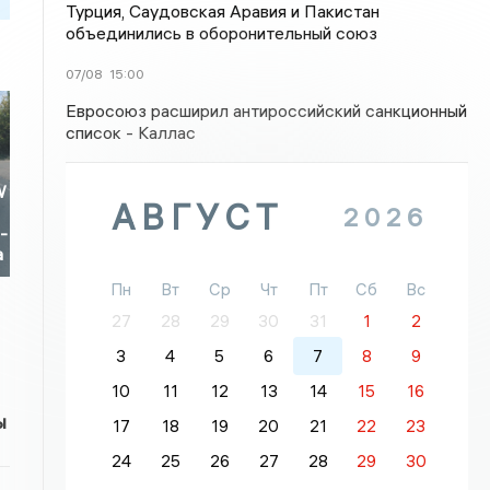
Турция, Саудовская Аравия и Пакистан
объединились в оборонительный союз
07/08
15:00
Евросоюз расширил антироссийский санкционный
список - Каллас
W
АВГУСТ
2026
-
а
Пн
Вт
Ср
Чт
Пт
Сб
Вс
27
28
29
30
31
1
2
3
4
5
6
7
8
9
10
11
12
13
14
15
16
ы
17
18
19
20
21
22
23
24
25
26
27
28
29
30