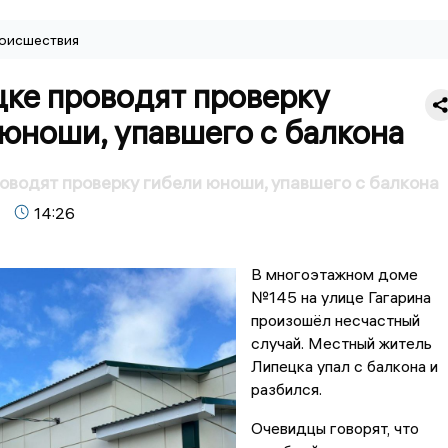
оисшествия
цке проводят проверку
юноши, упавшего с балкона
оводят проверку гибели юноши, упавшего с балкона
14:26
В многоэтажном доме
№145 на улице Гагарина
произошёл несчастный
случай. Местный житель
Липецка упал с балкона и
разбился.
Очевидцы говорят, что