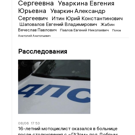
Сергеевна
Уваркина Евгения
Юрьевна
Уваркин Александр
Сергеевич
Итин Юрий Константинович
Шаповалов Евгений Владимирович
Жабин
Вячеслав Павлович
Павлов Евгений Николаевич
Попов
Анатолий Анатольевич
Расследования
08/06
17:53
16-летний мотоциклист оказался в больнице
после столкновения с «ГАЗом» под Добрым