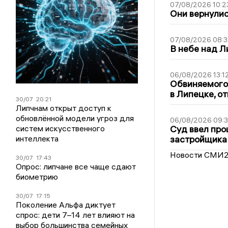
07/08/2026 10:2
Они вернулис
07/08/2026 08:3
В небе над 
06/08/2026 13:1
Обвиняемого 
в Липецке, о
30/07
20:21
Липчнам открыт доступ к
обновлённой модели угроз для
06/08/2026 09:
систем искусственного
Суд ввел про
интеллекта
застройщика
Новости СМИ
30/07
17:43
Опрос: липчане все чаще сдают
биометрию
30/07
17:15
Поколение Альфа диктует
спрос: дети 7–14 лет влияют на
выбор большинства семейных