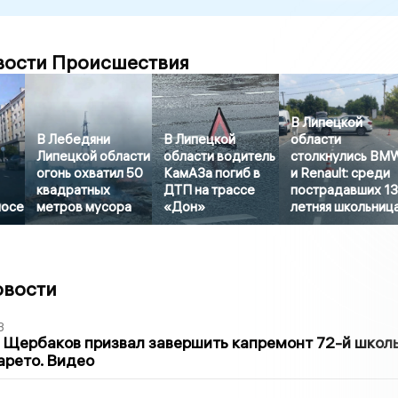
вости Происшествия
В Липецкой
В Лебедяни
В Липецкой
области
Липецкой области
области водитель
столкнулись BM
огонь охватил 50
КамАЗа погиб в
и Renault: среди
квадратных
ДТП на трассе
пострадавших 13
лосе
метров мусора
«Дон»
летняя школьниц
овости
3
 Щербаков призвал завершить капремонт 72-й школ
арето. Видео