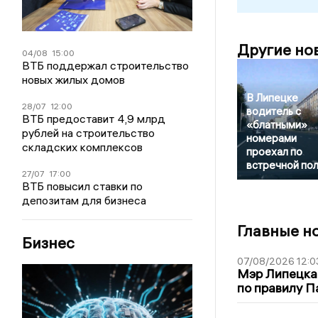
Другие но
04/08
15:00
ВТБ поддержал строительство
новых жилых домов
В Липецке
28/07
12:00
водитель с
ВТБ предоставит 4,9 млрд
«блатными»
рублей на строительство
номерами
складских комплексов
проехал по
встречной по
27/07
17:00
ВТБ повысил ставки по
депозитам для бизнеса
Главные н
Бизнес
07/08/2026 12:0
Мэр Липецка
по правилу П