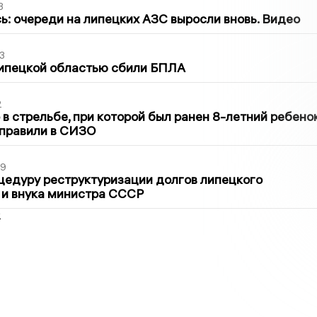
3
ь: очереди на липецких АЗС выросли вновь. Видео
3
Липецкой областью сбили БПЛА
2
в стрельбе, при которой был ранен 8-летний ребено
тправили в СИЗО
39
цедуру реструктуризации долгов липецкого
 и внука министра СССР
2