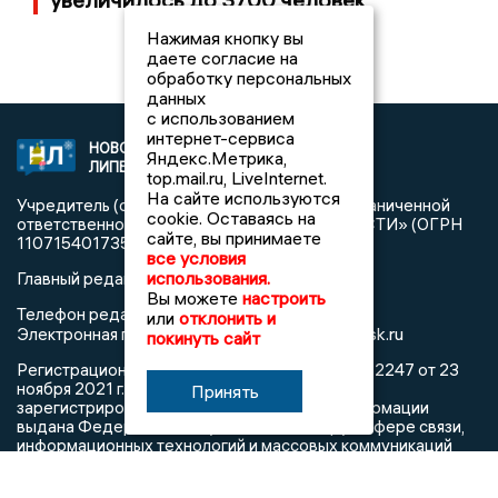
Нажимая кнопку вы
даете согласие на
обработку персональных
данных
с использованием
интернет-сервиса
НОВОСТИ
2021 © NEWSLIPETSK.RU | СИ
Яндекс.Метрика,
ЛИПЕЦКА
«Новости Липецка»
top.mail.ru, LiveInternet.
На сайте используются
Учредитель (соучредители): Общество с ограниченной
cookie. Оставаясь на
ответственностью «РЕГИОНАЛЬНЫЕ НОВОСТИ» (ОГРН
сайте, вы принимаете
1107154017354)
все условия
использования.
Главный редактор: Герцог Е.Г.
Вы можете
настроить
Телефон редакции: +7 903 699 9427
или
отклонить и
info@newslipetsk.ru
Электронная почта редакции:
покинуть сайт
Регистрационный номер: серия Эл № ФС77-82247 от 23
ноября 2021 г. согласно выписке из реестра
Принять
зарегистрированных средств массовой информации
выдана Федеральной службой по надзору в сфере связи,
информационных технологий и массовых коммуникаций