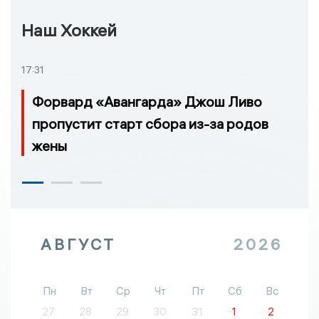
Наш Хоккей
17:31
Форвард «Авангарда» Джош Ливо
пропустит старт сбора из-за родов
жены
АВГУСТ
2026
Пн
Вт
Ср
Чт
Пт
Сб
Вс
27
28
29
30
31
1
2