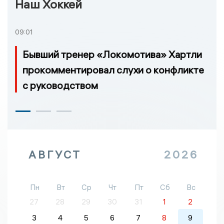
Наш Хоккей
09:01
Бывший тренер «Локомотива» Хартли
прокомментировал слухи о конфликте
с руководством
АВГУСТ
2026
Пн
Вт
Ср
Чт
Пт
Сб
Вс
27
28
29
30
31
1
2
3
4
5
6
7
8
9