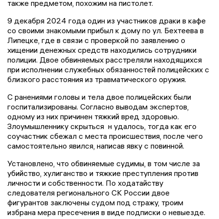
также предметом, похожим на пистолет.
9 декабря 2024 года один из участников драки в кафе
со своими знакомыми прибыл к дому по ул. Бехтеева в
Липецке, где в связи с проверкой по заявлению о
хищении денежных средств находились сотрудники
полиции. Двое обвиняемых расстреляли находящихся
при исполнении служебных обязанностей полицейских с
близкого расстояния из травматического оружия.
С ранениями головы и тела двое полицейских были
госпитализированы. Согласно выводам экспертов,
одному из них причинен тяжкий вред здоровью.
Злоумышленнику скрыться н удалось, тогда как его
соучастник сбежал с места происшествия, после чего
самостоятельно явился, написав явку с повинной.
Установлено, что обвиняемые судимы, в том числе за
убийство, хулиганство и тяжкие преступления против
личности и собственности. По ходатайству
следователя регионального СК России двое
фигурантов заключены судом под стражу, троим
избрана мера пресечения в виде подписки о невыезде.