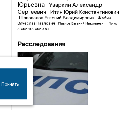
Юрьевна
Уваркин Александр
Сергеевич
Итин Юрий Константинович
Шаповалов Евгений Владимирович
Жабин
Вячеслав Павлович
Павлов Евгений Николаевич
Попов
Анатолий Анатольевич
Расследования
Принять
08/06
17:53
16-летний мотоциклист оказался в больнице
после столкновения с «ГАЗом» под Добрым