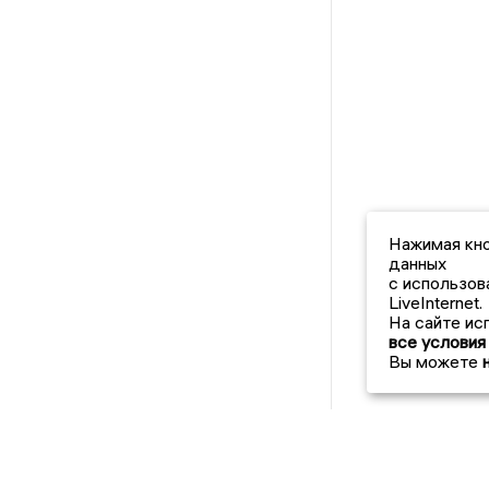
Нажимая кно
данных
с использов
LiveInternet.
На сайте ис
все условия
Вы можете