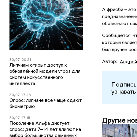
А фрисби – это
предназначенн
обозначают сам
Сообщается, ч
который являет
был вручен со
30/07
20:21
Автор:
Андрей
Липчнам открыт доступ к
обновлённой модели угроз для
систем искусственного
интеллекта
Подписы
узнавать
30/07
17:43
Опрос: липчане все чаще сдают
биометрию
30/07
17:15
Другие но
Поколение Альфа диктует
спрос: дети 7–14 лет влияют на
выбор большинства семейных