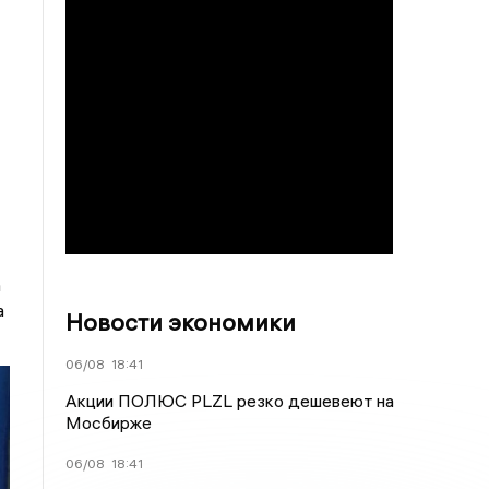
а
а
Новости экономики
06/08
18:41
Акции ПОЛЮС PLZL резко дешевеют на
Мосбирже
06/08
18:41