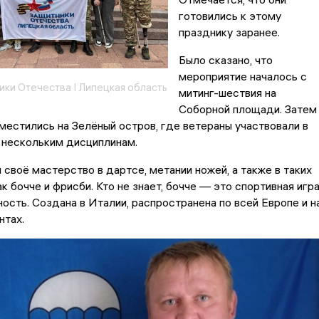
готовились к этому
празднику заранее.
Было сказано, что
мероприятие началось с
ки Отечества I Липецкая область
митинг-шествия на
Соборной площади. Затем
местились на Зелёный остров, где ветераны участвовали в
 нескольким дисциплинам.
 своё мастерство в дартсе, метании ножей, а также в таких
к бочче и фрисби. Кто не знает, бочче — это спортивная игр
ность. Создана в Италии, распространена по всей Европе и н
нтах.