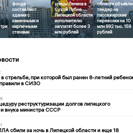
фонда
улицы Ленина в
области объявле
составляют
Сухой Лубне
тендер на
здания с
Липецкой области
пассажирские
каменными и
исполнителю
перевозки на 10
 три
кирпичными
заплатят более 3
млн 992 тыс. 159
стенами
млн рублей
рублей
овости
2
в стрельбе, при которой был ранен 8-летний ребено
тправили в СИЗО
39
цедуру реструктуризации долгов липецкого
 и внука министра СССР
1
ЛА сбили за ночь в Липецкой области и еще 18