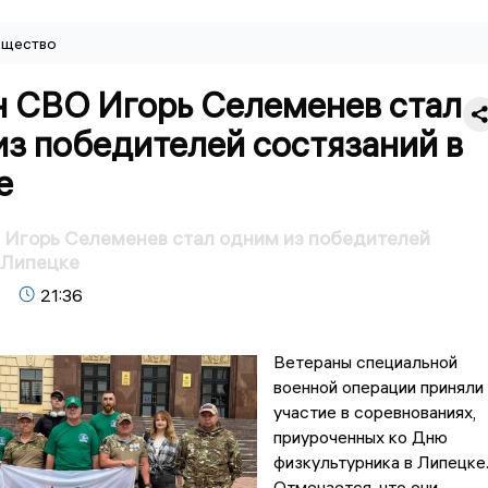
щество
н СВО Игорь Селеменев стал
з победителей состязаний в
е
 Игорь Селеменев стал одним из победителей
 Липецке
21:36
Ветераны специальной
военной операции приняли
участие в соревнованиях,
приуроченных ко Дню
физкультурника в Липецке
Отмечается, что они