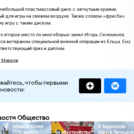
 небольшой пластмассовый диск с загнутыми краями,
ый для игры на свежем воздухе. Также словом «фрисби»
у игру с таким диском.
то второе место по многоборью занял Игорь Селеменев,
ся ветераном специальной военной операции из Ельца. Ему
ответствующий приз и диплом.
 Марков
вайтесь, чтобы первыми
 новости:
вости Общество
В Липецкой
области более
В Задонском
70% жилого
За обустройство
округе Липецкой