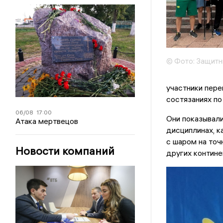
© Фото: Защитни
участники пере
состязаниях по
06/08
17:00
Они показывали
Атака мертвецов
дисциплинах, ка
с шаром на точ
Новости компаний
других контине