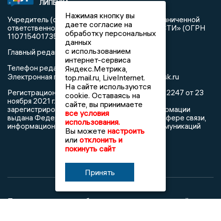
ЛИПЕЦКА
«Новости Липецка»
Нажимая кнопку вы
Учредитель (соучредители): Общество с ограниченной
даете согласие на
ответственностью «РЕГИОНАЛЬНЫЕ НОВОСТИ» (ОГРН
обработку персональных
1107154017354)
данных
с использованием
Главный редактор: Герцог Е.Г.
интернет-сервиса
Телефон редакции: +7 903 699 9427
Яндекс.Метрика,
info@newslipetsk.ru
Электронная почта редакции:
top.mail.ru, LiveInternet.
На сайте используются
Регистрационный номер: серия Эл № ФС77-82247 от 23
cookie. Оставаясь на
ноября 2021 г. согласно выписке из реестра
сайте, вы принимаете
зарегистрированных средств массовой информации
все условия
выдана Федеральной службой по надзору в сфере связи,
использования.
информационных технологий и массовых коммуникаций
Вы можете
настроить
или
отклонить и
покинуть сайт
Принять
При использовании любого материала с данного сайта
гиперссылка на Сетевое издание «Новости Липецка»
обязательна.