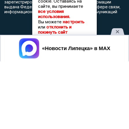
cookie. Оставаясь на
зарегистрированных средств массовой информации
сайте, вы принимаете
выдана Федеральной службой по надзору в сфере связи,
все условия
информационных технологий и массовых коммуникаций
использования.
Вы можете
настроить
или
отклонить и
покинуть сайт
Принять
При использовании любого материала с данного сайта
гиперссылка на Сетевое издание «Новости Липецка»
обязательна.
Сообщения на сером фоне размещены на правах рекламы
@mazov
MAX
Написать директору в телеграм
или
О холдинге
Вакансии
Реклама
Дежурный по новостям