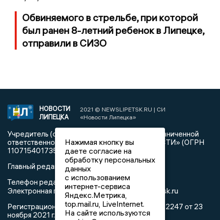
Обвиняемого в стрельбе, при которой
был ранен 8-летний ребенок в Липецке,
отправили в СИЗО
НОВОСТИ
2021 © NEWSLIPETSK.RU | СИ
ЛИПЕЦКА
«Новости Липецка»
Учредитель (соучредители): Общество с ограниченной
Нажимая кнопку вы
ответственностью «РЕГИОНАЛЬНЫЕ НОВОСТИ» (ОГРН
1107154017354)
даете согласие на
обработку персональных
Главный редактор: Герцог Е.Г.
данных
с использованием
Телефон редакции: +7 903 699 9427
интернет-сервиса
info@newslipetsk.ru
Электронная почта редакции:
Яндекс.Метрика,
top.mail.ru, LiveInternet.
Регистрационный номер: серия Эл № ФС77-82247 от 23
На сайте используются
ноября 2021 г. согласно выписке из реестра