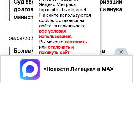
Суд ввел процедуру реструктуризации
Яндекс.Метрика,
долгов липецкого застройщика и внука
top.mail.ru, LiveInternet.
На сайте используются
министра СССР
cookie. Оставаясь на
сайте, вы принимаете
все условия
использования.
06/08/2026 09:01
Вы можете
настроить
или
отклонить и
Более 600 БПЛА сбили за ночь в
покинуть сайт
Липецкой области и еще 18 регионах
Принять
НОВОСТИ
2021 © NEWSLIPETSK.RU | СИ
ЛИПЕЦКА
«Новости Липецка»
Учредитель (соучредители): Общество с ограниченной
ответственностью «РЕГИОНАЛЬНЫЕ НОВОСТИ» (ОГРН
1107154017354)
Главный редактор: Герцог Е.Г.