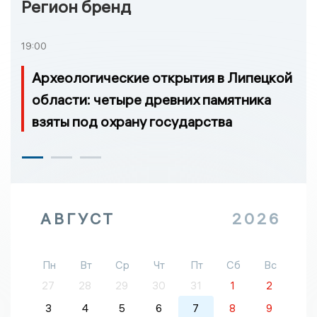
Регион бренд
19:00
Археологические открытия в Липецкой
области: четыре древних памятника
взяты под охрану государства
АВГУСТ
2026
Пн
Вт
Ср
Чт
Пт
Сб
Вс
27
28
29
30
31
1
2
3
4
5
6
7
8
9