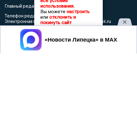
все условия
использования.
Главный редактор: Герцог Е.Г.
Вы можете
настроить
Телефон редакции: +7 903 699 9427
или
отклонить и
info@newslipetsk.ru
Электронная почта редакции:
покинуть сайт
Регистрационный номер: серия Эл № ФС77-82247 от 23
ноября 2021 г. согласно выписке из реестра
Принять
зарегистрированных средств массовой информации
выдана Федеральной службой по надзору в сфере связи,
информационных технологий и массовых коммуникаций
При использовании любого материала с данного сайта
гиперссылка на Сетевое издание «Новости Липецка»
обязательна.
Сообщения на сером фоне размещены на правах рекламы
@mazov
MAX
Написать директору в телеграм
или