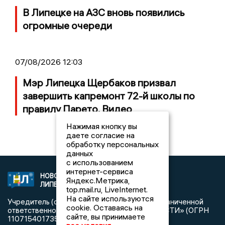
В Липецке на АЗС вновь появились
огромные очереди
07/08/2026 12:03
Мэр Липецка Щербаков призвал
завершить капремонт 72-й школы по
правилу Парето. Видео
Нажимая кнопку вы
даете согласие на
обработку персональных
данных
с использованием
интернет-сервиса
НОВОСТИ
2021 © NEWSLIPETSK.RU | СИ
Яндекс.Метрика,
ЛИПЕЦКА
«Новости Липецка»
top.mail.ru, LiveInternet.
На сайте используются
Учредитель (соучредители): Общество с ограниченной
cookie. Оставаясь на
ответственностью «РЕГИОНАЛЬНЫЕ НОВОСТИ» (ОГРН
сайте, вы принимаете
1107154017354)