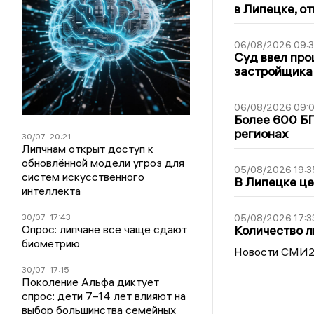
в Липецке, о
06/08/2026 09:
Суд ввел про
застройщика
06/08/2026 09:0
Более 600 БП
регионах
30/07
20:21
Липчнам открыт доступ к
обновлённой модели угроз для
05/08/2026 19:3
систем искусственного
В Липецке це
интеллекта
30/07
17:43
05/08/2026 17:3
Опрос: липчане все чаще сдают
Количество л
биометрию
Новости СМИ
30/07
17:15
Поколение Альфа диктует
спрос: дети 7–14 лет влияют на
выбор большинства семейных