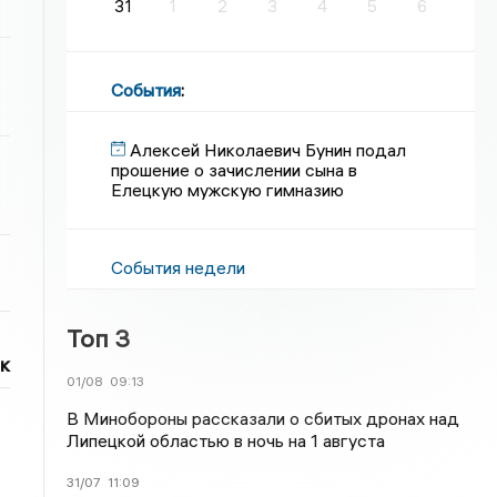
31
1
2
3
4
5
6
События
:
Алексей Николаевич Бунин подал
прошение о зачислении сына в
Елецкую мужскую гимназию
События недели
Топ 3
к
01/08
09:13
В Минобороны рассказали о сбитых дронах над
Липецкой областью в ночь на 1 августа
31/07
11:09