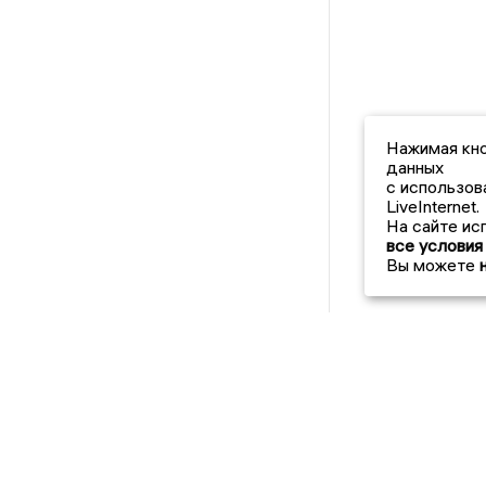
Нажимая кно
данных
с использов
LiveInternet.
На сайте ис
все условия
Вы можете