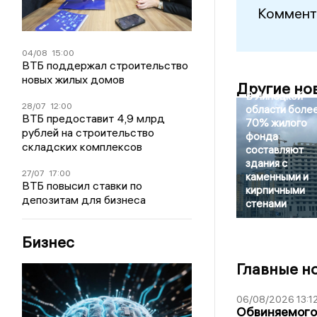
Коммент
04/08
15:00
ВТБ поддержал строительство
новых жилых домов
Другие но
В Липецкой
28/07
12:00
области боле
ВТБ предоставит 4,9 млрд
70% жилого
рублей на строительство
фонда
складских комплексов
составляют
здания с
27/07
17:00
каменными и
ВТБ повысил ставки по
кирпичными
депозитам для бизнеса
стенами
Бизнес
Главные н
06/08/2026 13:1
Обвиняемого 