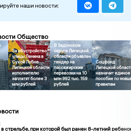
ируйте наши новости:
вости Общество
е
В Задонском
За обустройство
округе Липецкой
улицы Ленина в
области объявлен
Сухой Лубне
тендер на
Соцфонд
Липецкой области
пассажирские
Липецкой област
исполнителю
перевозки на 10
назначит единое
заплатят более 3
млн 992 тыс. 159
пособие по новы
млн рублей
рублей
правилам
овости
2
в стрельбе, при которой был ранен 8-летний ребено