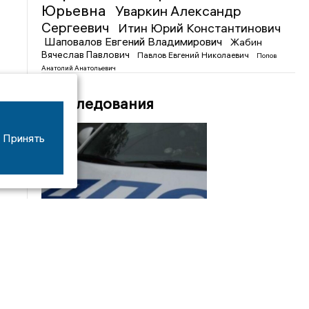
Юрьевна
Уваркин Александр
Сергеевич
Итин Юрий Константинович
Шаповалов Евгений Владимирович
Жабин
Вячеслав Павлович
Павлов Евгений Николаевич
Попов
Анатолий Анатольевич
Расследования
Принять
08/06
17:53
16-летний мотоциклист оказался в больнице
после столкновения с «ГАЗом» под Добрым