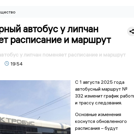
щество
рный автобус у липчан
ет расписание и маршрут
втобус у липчан поменяет расписание и маршрут
19:54
С 1 августа 2025 года
автобусный маршрут №
332 изменит график работ
и трассу следования.
Основные изменения
коснутся обновленного
расписания – будут