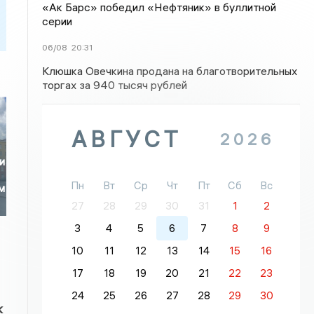
«Ак Барс» победил «Нефтяник» в буллитной
серии
06/08
20:31
Клюшка Овечкина продана на благотворительных
торгах за 940 тысяч рублей
АВГУСТ
2026
и
Пн
Вт
Ср
Чт
Пт
Сб
Вс
м
27
28
29
30
31
1
2
3
4
5
6
7
8
9
10
11
12
13
14
15
16
17
18
19
20
21
22
23
24
25
26
27
28
29
30
к