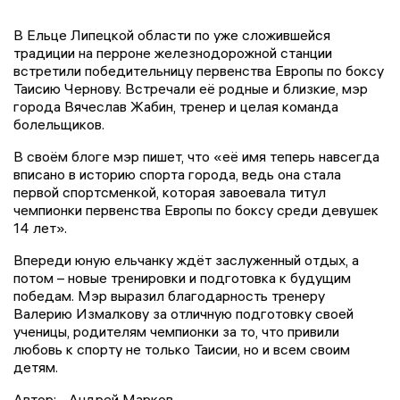
В Ельце Липецкой области по уже сложившейся
традиции на перроне железнодорожной станции
встретили победительницу первенства Европы по боксу
Таисию Чернову. Встречали её родные и близкие, мэр
города Вячеслав Жабин, тренер и целая команда
болельщиков.
В своём блоге мэр пишет, что «её имя теперь навсегда
вписано в историю спорта города, ведь она стала
первой спортсменкой, которая завоевала титул
чемпионки первенства Европы по боксу среди девушек
14 лет».
Впереди юную ельчанку ждёт заслуженный отдых, а
потом – новые тренировки и подготовка к будущим
победам. Мэр выразил благодарность тренеру
Валерию Измалкову за отличную подготовку своей
ученицы, родителям чемпионки за то, что привили
любовь к спорту не только Таисии, но и всем своим
детям.
Автор:
Андрей Марков