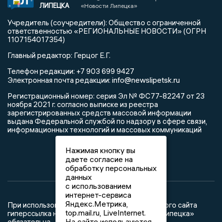
ЛИПЕЦКА
«Новости Липецка»
Учредитель (соучредители): Общество с ограниченной
ответственностью «РЕГИОНАЛЬНЫЕ НОВОСТИ» (ОГРН
1107154017354)
Главный редактор: Герцог Е.Г.
Телефон редакции: +7 903 699 9427
info@newslipetsk.ru
Электронная почта редакции:
Регистрационный номер: серия Эл № ФС77-82247 от 23
ноября 2021 г. согласно выписке из реестра
зарегистрированных средств массовой информации
выдана Федеральной службой по надзору в сфере связи,
информационных технологий и массовых коммуникаций
Нажимая кнопку вы
даете согласие на
обработку персональных
данных
с использованием
интернет-сервиса
Яндекс.Метрика,
При использовании любого материала с данного сайта
top.mail.ru, LiveInternet.
гиперссылка на Сетевое издание «Новости Липецка»
На сайте используются
обязательна.