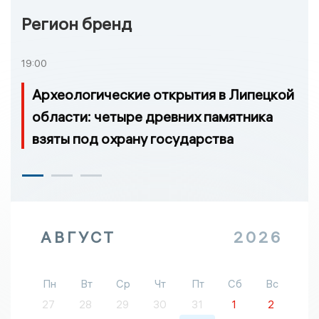
Регион бренд
19:00
Археологические открытия в Липецкой
области: четыре древних памятника
взяты под охрану государства
АВГУСТ
2026
Пн
Вт
Ср
Чт
Пт
Сб
Вс
27
28
29
30
31
1
2