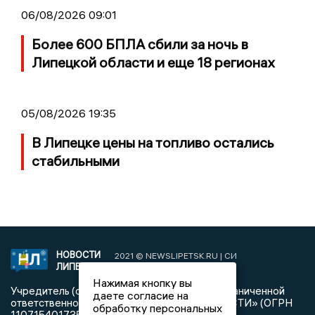
06/08/2026 09:01
Более 600 БПЛА сбили за ночь в
Липецкой области и еще 18 регионах
05/08/2026 19:35
В Липецке цены на топливо остались
стабильными
НОВОСТИ
2021 © NEWSLIPETSK.RU | СИ
ЛИПЕЦКА
«Новости Липецка»
Нажимая кнопку вы
Учредитель (соучредители): Общество с ограниченной
даете согласие на
ответственностью «РЕГИОНАЛЬНЫЕ НОВОСТИ» (ОГРН
обработку персональных
1107154017354)