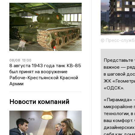
© Пресс-служб
Представьте у
08/08
13:00
8 августа 1943 года танк КВ-85
важное — рядо
был принят на вооружение
в шаговой до
Рабоче-Крестьянской Красной
ЖК «Геометри
Армии
«ОДСК».
«Пирамида» —
Новости компаний
микрорайоне 
технологии, 
ваш комфорт.
дизайнерских
себя как дома