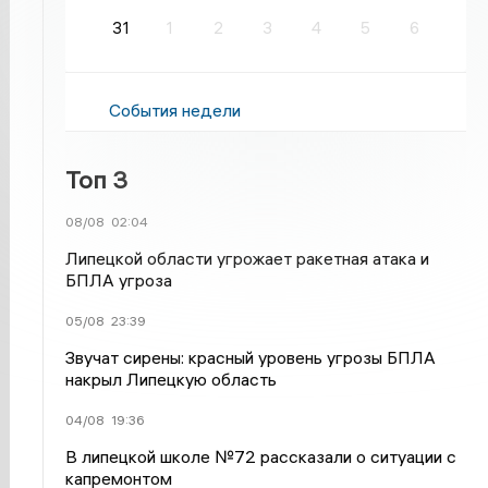
31
1
2
3
4
5
6
События недели
Топ 3
08/08
02:04
Липецкой области угрожает ракетная атака и
БПЛА угроза
05/08
23:39
Звучат сирены: красный уровень угрозы БПЛА
накрыл Липецкую область
04/08
19:36
В липецкой школе №72 рассказали о ситуации с
капремонтом