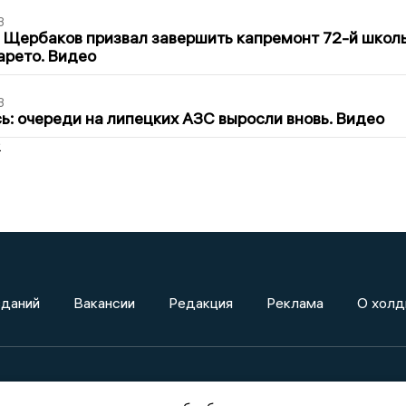
3
 Щербаков призвал завершить капремонт 72-й школ
арето. Видео
3
ь: очереди на липецких АЗС выросли вновь. Видео
2
зданий
Вакансии
Редакция
Реклама
О холд
а»