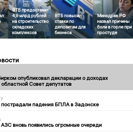
ВТБ предоставит
ал
4,9 млрд рублей
ВТБ повысил
Минздрав РФ
о
на строительство
ставки по
назвал причины
складских
депозитам для
боли в горле при
комплексов
бизнеса
простуде
овости
1
бирком опубликовал декларации о доходах
 областной Совет депутатов
27
 пострадали падения БПЛА в Задонске
6
 АЗС вновь появились огромные очереди