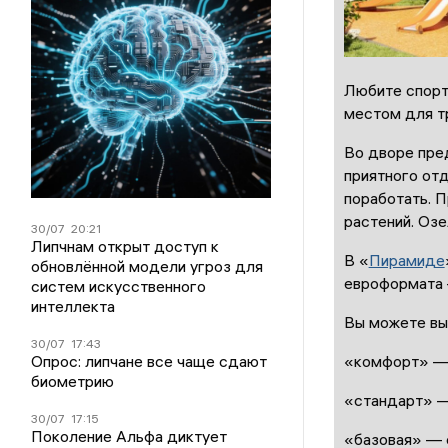
Любите спорт
местом для т
Во дворе пре
приятного отд
поработать. 
растений. Озе
30/07
20:21
Липчнам открыт доступ к
В «
Пирамиде
обновлённой модели угроз для
евроформата –
систем искусственного
интеллекта
Вы можете выб
30/07
17:43
Опрос: липчане все чаще сдают
«комфорт» — 
биометрию
«стандарт» —
30/07
17:15
Поколение Альфа диктует
«базовая» — 