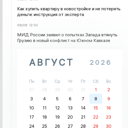
Как купить квартиру в новостройке и не потерять
деньги: инструкция от эксперта
08/08
12:00
МИД России заявил о попытках Запада втянуть
Грузию в новый конфликт на Южном Кавказе
АВГУСТ
2026
Пн
Вт
Ср
Чт
Пт
Сб
Вс
27
28
29
30
31
1
2
3
4
5
6
7
8
9
10
11
12
13
14
15
16
17
18
19
20
21
22
23
24
25
26
27
28
29
30