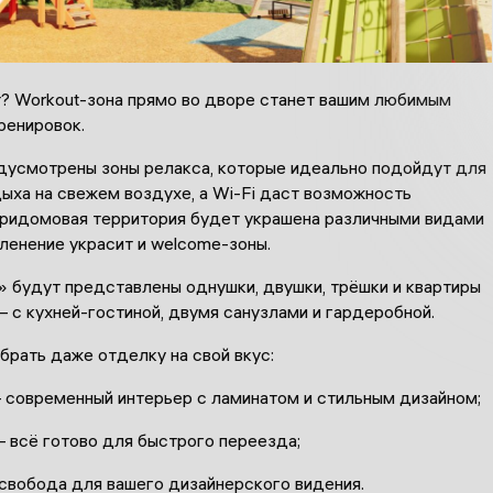
? Workout-зона прямо во дворе станет вашим любимым
ренировок.
дусмотрены зоны релакса, которые идеально подойдут для
ыха на свежем воздухе, а Wi-Fi даст возможность
Придомовая территория будет украшена различными видами
ленение украсит и welcome-зоны.
» будут представлены однушки, двушки, трёшки и квартиры
 с кухней-гостиной, двумя санузлами и гардеробной.
рать даже отделку на свой вкус:
современный интерьер с ламинатом и стильным дизайном;
 всё готово для быстрого переезда;
свобода для вашего дизайнерского видения.