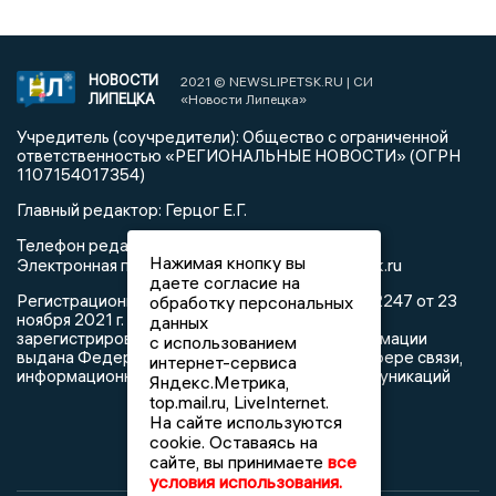
НОВОСТИ
2021 © NEWSLIPETSK.RU | СИ
ЛИПЕЦКА
«Новости Липецка»
Учредитель (соучредители): Общество с ограниченной
ответственностью «РЕГИОНАЛЬНЫЕ НОВОСТИ» (ОГРН
1107154017354)
Главный редактор: Герцог Е.Г.
Телефон редакции: +7 903 699 9427
Нажимая кнопку вы
info@newslipetsk.ru
Электронная почта редакции:
даете согласие на
Регистрационный номер: серия Эл № ФС77-82247 от 23
обработку персональных
ноября 2021 г. согласно выписке из реестра
данных
зарегистрированных средств массовой информации
с использованием
выдана Федеральной службой по надзору в сфере связи,
интернет-сервиса
информационных технологий и массовых коммуникаций
Яндекс.Метрика,
top.mail.ru, LiveInternet.
На сайте используются
cookie. Оставаясь на
сайте, вы принимаете
все
условия использования.