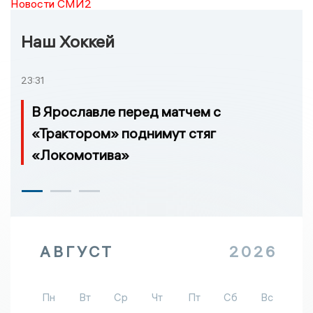
Новости СМИ2
Наш Хоккей
23:31
В Ярославле перед матчем с
«Трактором» поднимут стяг
«Локомотива»
АВГУСТ
2026
Пн
Вт
Ср
Чт
Пт
Сб
Вс