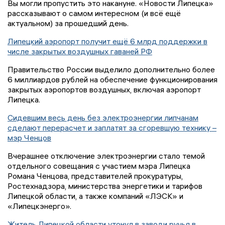
Вы могли пропустить это накануне. «Новости Липецка»
рассказывают о самом интересном (и всё ещё
актуальном) за прошедший день.
Липецкий аэропорт получит ещё 6 млрд поддержки в
числе закрытых воздушных гаваней РФ
Правительство России выделило дополнительно более
6 миллиардов рублей на обеспечение функционирования
закрытых аэропортов воздушных, включая аэропорт
Липецка.
Сидевшим весь день без электроэнергии липчанам
сделают перерасчет и заплатят за сгоревшую технику –
мэр Ченцов
Вчерашнее отключение электроэнергии стало темой
отдельного совещания с участием мэра Липецка
Романа Ченцова, представителей прокуратуры,
Ростехнадзора, министерства энергетики и тарифов
Липецкой области, а также компаний «ЛЭСК» и
«Липецкэнерго».
Житель Липецкой области утонул в заводи ручья в