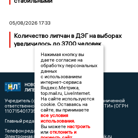
стабильными
05/08/2026 17:33
Количество липчан в ДЭГ на выборах
увеличилось до 3700 человек
Нажимая кнопку вы
даете согласие на
обработку персональных
данных
с использованием
интернет-сервиса
НОВОСТИ
2021 © NEWSLIPETSK.RU | СИ
Яндекс.Метрика,
ЛИПЕЦКА
«Новости Липецка»
top.mail.ru, LiveInternet.
На сайте используются
Учредитель (соучредители): Общество с ограниченной
cookie. Оставаясь на
ответственностью «РЕГИОНАЛЬНЫЕ НОВОСТИ» (ОГРН
сайте, вы принимаете
1107154017354)
все условия
использования.
Главный редактор: Герцог Е.Г.
Вы можете
настроить
Телефон редакции: +7 903 699 9427
или
отклонить и
info@newslipetsk.ru
Электронная почта редакции:
покинуть сайт