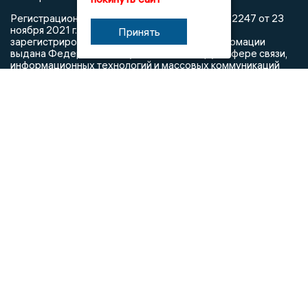
Регистрационный номер: серия Эл № ФС77-82247 от 23
ноября 2021 г. согласно выписке из реестра
Принять
зарегистрированных средств массовой информации
выдана Федеральной службой по надзору в сфере связи,
информационных технологий и массовых коммуникаций
При использовании любого материала с данного сайта
гиперссылка на Сетевое издание «Новости Липецка»
обязательна.
Сообщения на сером фоне размещены на правах рекламы
@mazov
MAX
Написать директору в телеграм
или
О холдинге
Вакансии
Реклама
Дежурный по новостям