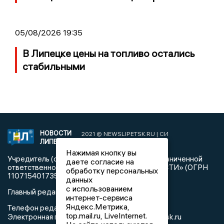
05/08/2026 19:35
В Липецке цены на топливо остались
стабильными
НОВОСТИ
2021 © NEWSLIPETSK.RU | СИ
ЛИПЕЦКА
«Новости Липецка»
Нажимая кнопку вы
Учредитель (соучредители): Общество с ограниченной
даете согласие на
ответственностью «РЕГИОНАЛЬНЫЕ НОВОСТИ» (ОГРН
обработку персональных
1107154017354)
данных
с использованием
Главный редактор: Герцог Е.Г.
интернет-сервиса
Яндекс.Метрика,
Телефон редакции: +7 903 699 9427
top.mail.ru, LiveInternet.
info@newslipetsk.ru
Электронная почта редакции: